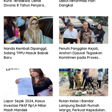
Kursi Terdakwa: Dendi
Sebut Reformasi Polri
Divonis 8 Tahun Penjara
Dangkal
dalam Kasus SPAM
Pesawaran
Nanda Kembali Dipanggil,
Penuhi Panggilan Kejati,
Sidang TPPU Masuk Babak
Anshori Djausal Tegaskan
Baru
Komitmen pada Proses
Hukum
Lapor Sejak 2024, Kasus
Rutan Kelas I Bandar
Investasi Fiktif Rp1,4 Miliar
Lampung Bedah Rumah
Masih Mandek
Warga, Perkuat Kepedulian