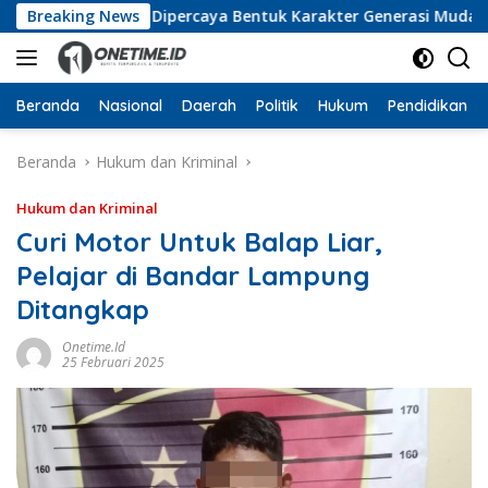
Langsung
Jamaluddin Dipercaya Bentuk Karakter Generasi Muda
Breaking News
ke
konten
Beranda
Nasional
Daerah
Politik
Hukum
Pendidikan
Beranda
Hukum dan Kriminal
Hukum dan Kriminal
Curi Motor Untuk Balap Liar,
Pelajar di Bandar Lampung
Ditangkap
Onetime.id
25 Februari 2025