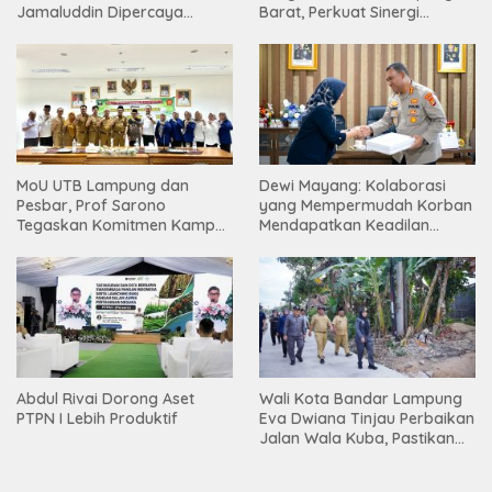
Jamaluddin Dipercaya
Barat, Perkuat Sinergi
Bentuk Karakter Generasi
Tingkatkan Akses Pendidikan
Muda
Tinggi
MoU UTB Lampung dan
Dewi Mayang: Kolaborasi
Pesbar, Prof Sarono
yang Mempermudah Korban
Tegaskan Komitmen Kampus
Mendapatkan Keadilan
Berdampak bagi
Harus Terus Dilanjutkan
Masyarakat
Abdul Rivai Dorong Aset
Wali Kota Bandar Lampung
PTPN I Lebih Produktif
Eva Dwiana Tinjau Perbaikan
Jalan Wala Kuba, Pastikan
Mobilitas Warga Kembali
Lancar