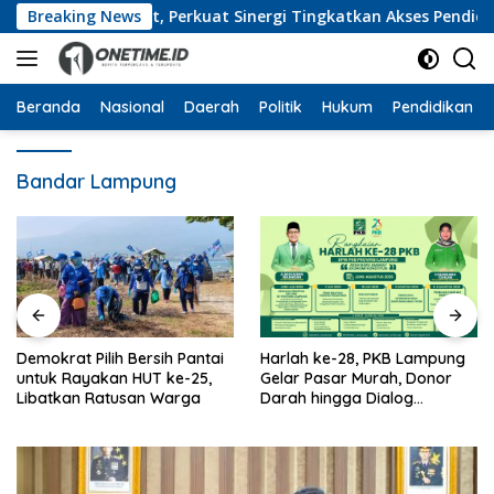
Langsung
pung Barat, Perkuat Sinergi Tingkatkan Akses Pendidikan Ti
Breaking News
ke
konten
Beranda
Nasional
Daerah
Politik
Hukum
Pendidikan
Bandar Lampung
Demokrat Pilih Bersih Pantai
Harlah ke-28, PKB Lampung
untuk Rayakan HUT ke-25,
Gelar Pasar Murah, Donor
Libatkan Ratusan Warga
Darah hingga Dialog
Mikroplastik