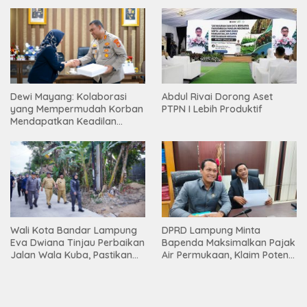
Tingkatkan Akses Pendidikan
Berdampak bagi
Tinggi
Masyarakat
Abdul Rivai Dorong Aset
Dewi Mayang: Kolaborasi
PTPN I Lebih Produktif
yang Mempermudah Korban
Mendapatkan Keadilan
Harus Terus Dilanjutkan
DPRD Lampung Minta
Wali Kota Bandar Lampung
Bapenda Maksimalkan Pajak
Eva Dwiana Tinjau Perbaikan
Air Permukaan, Klaim Potensi
Jalan Wala Kuba, Pastikan
PAD Masih Besar
Mobilitas Warga Kembali
Lancar