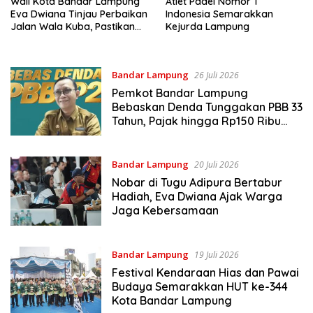
Wali Kota Bandar Lampung
Atlet Padel Nomor 1
Eva Dwiana Tinjau Perbaikan
Indonesia Semarakkan
Jalan Wala Kuba, Pastikan
Kejurda Lampung
Mobilitas Warga Kembali
Lancar
Bandar Lampung
26 Juli 2026
Pemkot Bandar Lampung
Bebaskan Denda Tunggakan PBB 33
Tahun, Pajak hingga Rp150 Ribu
Digratiskan
Bandar Lampung
20 Juli 2026
Nobar di Tugu Adipura Bertabur
Hadiah, Eva Dwiana Ajak Warga
Jaga Kebersamaan
Bandar Lampung
19 Juli 2026
Festival Kendaraan Hias dan Pawai
Budaya Semarakkan HUT ke-344
Kota Bandar Lampung