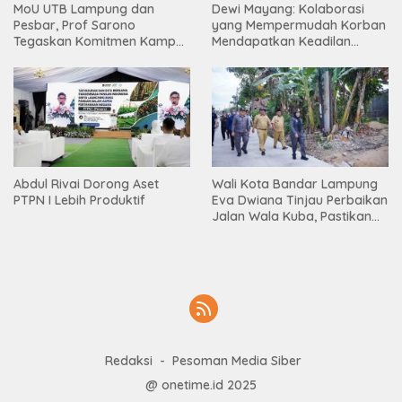
Dewi Mayang: Kolaborasi
MoU UTB Lampung dan
yang Mempermudah Korban
Pesbar, Prof Sarono
Mendapatkan Keadilan
Tegaskan Komitmen Kampus
Harus Terus Dilanjutkan
Berdampak bagi
Masyarakat
Abdul Rivai Dorong Aset
Wali Kota Bandar Lampung
PTPN I Lebih Produktif
Eva Dwiana Tinjau Perbaikan
Jalan Wala Kuba, Pastikan
Mobilitas Warga Kembali
Lancar
Redaksi
Pesoman Media Siber
@ onetime.id 2025