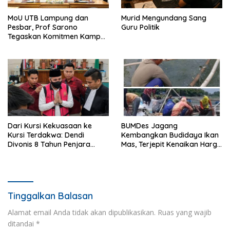
MoU UTB Lampung dan
Murid Mengundang Sang
Pesbar, Prof Sarono
Guru Politik
Tegaskan Komitmen Kampus
Berdampak bagi
Masyarakat
Dari Kursi Kekuasaan ke
BUMDes Jagang
Kursi Terdakwa: Dendi
Kembangkan Budidaya Ikan
Divonis 8 Tahun Penjara
Mas, Terjepit Kenaikan Harga
dalam Kasus SPAM
Pakan
Pesawaran
Tinggalkan Balasan
Alamat email Anda tidak akan dipublikasikan.
Ruas yang wajib
ditandai
*