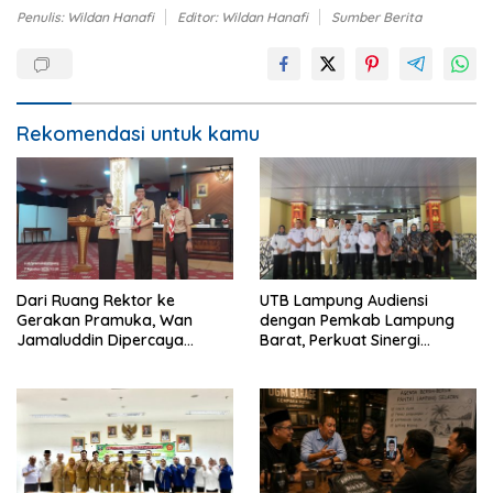
Penulis: Wildan Hanafi
Editor: Wildan Hanafi
Sumber Berita
Rekomendasi untuk kamu
Dari Ruang Rektor ke
UTB Lampung Audiensi
Gerakan Pramuka, Wan
dengan Pemkab Lampung
Jamaluddin Dipercaya
Barat, Perkuat Sinergi
Bentuk Karakter Generasi
Tingkatkan Akses Pendidikan
Muda
Tinggi