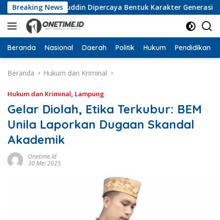
Langsung
 Wan Jamaluddin Dipercaya Bentuk Karakter Generasi Muda
Breaking News
ke
konten
Beranda
Nasional
Daerah
Politik
Hukum
Pendidikan
Beranda
Hukum dan Kriminal
Hukum dan Kriminal
,
Lampung
Gelar Diolah, Etika Terkubur: BEM
Unila Laporkan Dugaan Skandal
Akademik
Onetime.id
30 Mei 2025