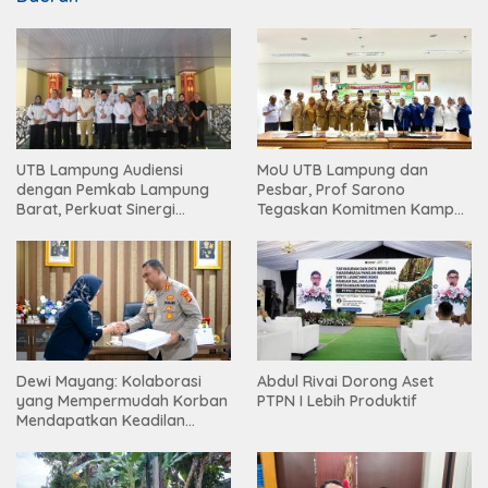
UTB Lampung Audiensi
MoU UTB Lampung dan
dengan Pemkab Lampung
Pesbar, Prof Sarono
Barat, Perkuat Sinergi
Tegaskan Komitmen Kampus
Tingkatkan Akses Pendidikan
Berdampak bagi
Tinggi
Masyarakat
Dewi Mayang: Kolaborasi
Abdul Rivai Dorong Aset
yang Mempermudah Korban
PTPN I Lebih Produktif
Mendapatkan Keadilan
Harus Terus Dilanjutkan