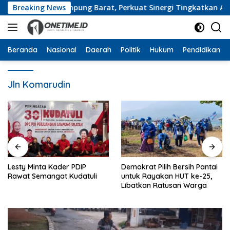
Langsung
an Pemkab Lampung Barat, Perkuat Sinergi Tingkatkan Akses P
Breaking News
ke
konten
Beranda
Nasional
Daerah
Politik
Hukum
Pendidikan
Jln Komarudin
Lesty Minta Kader PDIP
Demokrat Pilih Bersih Pantai
Rawat Semangat Kudatuli
untuk Rayakan HUT ke-25,
Libatkan Ratusan Warga