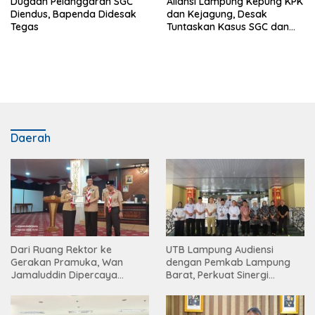
Dugaan Pelanggaran SGC
Aliansi Lampung Kepung KPK
Diendus, Bapenda Didesak
dan Kejagung, Desak
Tegas
Tuntaskan Kasus SGC dan
CSR BI
Daerah
Dari Ruang Rektor ke
UTB Lampung Audiensi
Gerakan Pramuka, Wan
dengan Pemkab Lampung
Jamaluddin Dipercaya
Barat, Perkuat Sinergi
Bentuk Karakter Generasi
Tingkatkan Akses Pendidikan
Muda
Tinggi