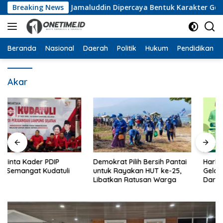
Langsung
n Pramuka, Wan Jamaluddin Dipercaya Bentuk Karakter Genera
Breaking News
ke
konten
Beranda
Nasional
Daerah
Politik
Hukum
Pendidikan
Akar
Demokrat Pilih Bersih Pantai
Harlah ke-28, PKB Lampung
untuk Rayakan HUT ke-25,
Gelar Pasar Murah, Donor
Libatkan Ratusan Warga
Darah hingga Dialog
Mikroplastik