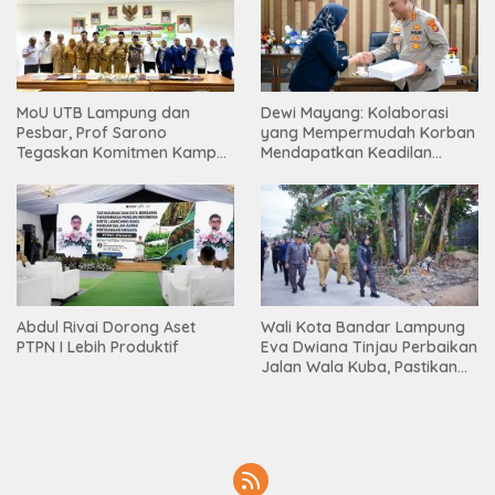
MoU UTB Lampung dan
Dewi Mayang: Kolaborasi
Pesbar, Prof Sarono
yang Mempermudah Korban
Tegaskan Komitmen Kampus
Mendapatkan Keadilan
Berdampak bagi
Harus Terus Dilanjutkan
Masyarakat
Abdul Rivai Dorong Aset
Wali Kota Bandar Lampung
PTPN I Lebih Produktif
Eva Dwiana Tinjau Perbaikan
Jalan Wala Kuba, Pastikan
Mobilitas Warga Kembali
Lancar