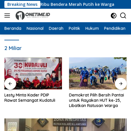
Langsung
na Bagikan 10 Ribu Bendera Merah Putih ke Warga
Breaking News
Dar
ke
konten
Beranda
Nasional
Daerah
Politik
Hukum
Pendidikan
2 Miliar
Kader PDIP
Demokrat Pilih Bersih Pantai
Harlah ke-28
gat Kudatuli
untuk Rayakan HUT ke-25,
Gelar Pasar M
Libatkan Ratusan Warga
Darah hingga
Mikroplastik