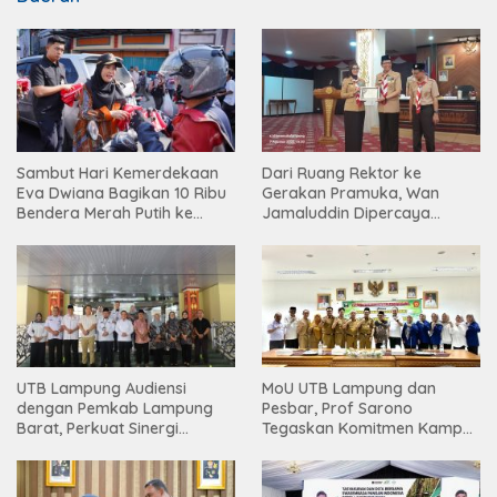
Sambut Hari Kemerdekaan
Dari Ruang Rektor ke
Eva Dwiana Bagikan 10 Ribu
Gerakan Pramuka, Wan
Bendera Merah Putih ke
Jamaluddin Dipercaya
Warga
Bentuk Karakter Generasi
Muda
UTB Lampung Audiensi
MoU UTB Lampung dan
dengan Pemkab Lampung
Pesbar, Prof Sarono
Barat, Perkuat Sinergi
Tegaskan Komitmen Kampus
Tingkatkan Akses Pendidikan
Berdampak bagi
Tinggi
Masyarakat