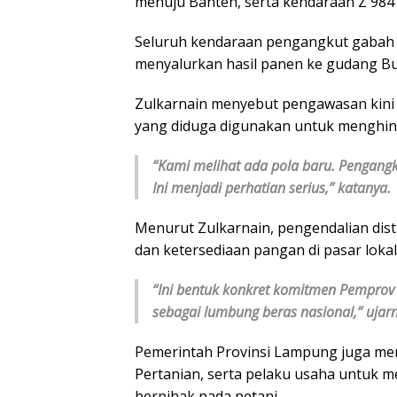
menuju Banten, serta kendaraan Z 984
Seluruh kendaraan pengangkut gabah d
menyalurkan hasil panen ke gudang Bu
Zulkarnain menyebut pengawasan kini d
yang diduga digunakan untuk menghin
“Kami melihat ada pola baru. Pengangk
Ini menjadi perhatian serius,” katanya.
Menurut Zulkarnain, pengendalian dis
dan ketersediaan pangan di pasar lokal
“Ini bentuk konkret komitmen Pempro
sebagai lumbung beras nasional,” ujar
Pemerintah Provinsi Lampung juga me
Pertanian, serta pelaku usaha untuk me
berpihak pada petani.