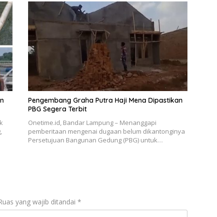
n
Pengembang Graha Putra Haji Mena Dipastikan
PBG Segera Terbit
k
Onetime.id, Bandar Lampung – Menanggapi
,
pemberitaan mengenai dugaan belum dikantonginya
Persetujuan Bangunan Gedung (PBG) untuk…
Ruas yang wajib ditandai
*