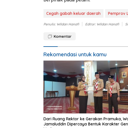
Cegah gabah keluar daerah
Pemprov 
Penulis: Wildan Hanafi
Editor: Wildan Hanafi
S
Komentar
Rekomendasi untuk kamu
Dari Ruang Rektor ke Gerakan Pramuka, W
Jamaluddin Dipercaya Bentuk Karakter Gen