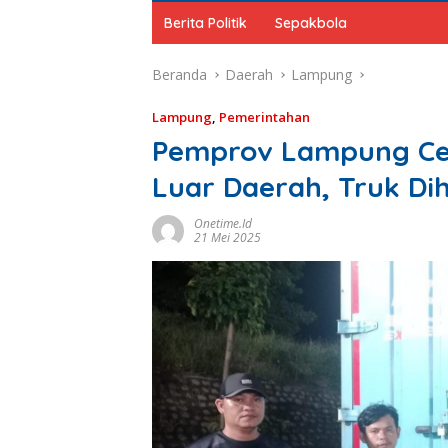
Berita Politik
Sepakbola
Beranda
Daerah
Lampung
Lampung
,
Pemerintahan
Pemprov Lampung Ce
Luar Daerah, Truk Di
Onetime.id
21 Mei 2025