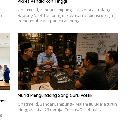
Akses Pendidikan Tinggi
n
Onetime.id, Bandar Lampung – Universitas Tulang
b
Bawang (UTB) Lampung melakukan audiensi dengan
Pemerintah Kabupaten Lampung…
o
Murid Mengundang Sang Guru Politik
agi
Onetime.id, Bandar Lampung – Malam itu udara turun
hingga sekitar 23 derajat Celsius. Di sebuah…
g