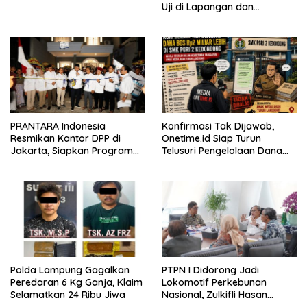
Uji di Lapangan dan
Verifikasi Dokumen Dana
BOS
PRANTARA Indonesia
Konfirmasi Tak Dijawab,
Resmikan Kantor DPP di
Onetime.id Siap Turun
Jakarta, Siapkan Program
Telusuri Pengelolaan Dana
Konsolidasi Nasional
BOS Rp2 Miliar Lebih di SMK
PGRI 2 Kedondong
Polda Lampung Gagalkan
PTPN I Didorong Jadi
Peredaran 6 Kg Ganja, Klaim
Lokomotif Perkebunan
Selamatkan 24 Ribu Jiwa
Nasional, Zulkifli Hasan