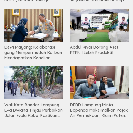
Barat, Perkuat Sinergi
Tegaskan Komitmen Kampus
Tingkatkan Akses Pendidikan
Berdampak bagi
Tinggi
Masyarakat
Dewi Mayang: Kolaborasi
Abdul Rivai Dorong Aset
yang Mempermudah Korban
PTPN I Lebih Produktif
Mendapatkan Keadilan
Harus Terus Dilanjutkan
Wali Kota Bandar Lampung
DPRD Lampung Minta
Eva Dwiana Tinjau Perbaikan
Bapenda Maksimalkan Pajak
Jalan Wala Kuba, Pastikan
Air Permukaan, Klaim Potensi
Mobilitas Warga Kembali
PAD Masih Besar
Lancar