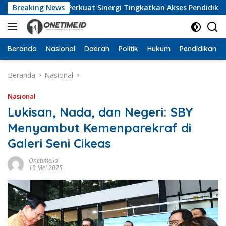
Langsung
arat, Perkuat Sinergi Tingkatkan Akses Pendidikan Tinggi
Breaking News
ke
konten
Beranda
Nasional
Daerah
Politik
Hukum
Pendidikan
Beranda
Nasional
Nasional
Lukisan, Nada, dan Negeri: SBY
Menyambut Kemenparekraf di
Galeri Seni Cikeas
Onetime.id
19 Mei 2025