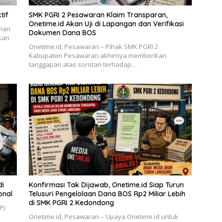
tif
SMK PGRI 2 Pesawaran Klaim Transparan,
Onetime.id Akan Uji di Lapangan dan Verifikasi
unan
Dokumen Dana BOS
skan
Onetime.id, Pesawaran – Pihak SMK PGRI 2
Kabupaten Pesawaran akhirnya memberikan
tanggapan atas sorotan terhadap…
di
Konfirmasi Tak Dijawab, Onetime.id Siap Turun
onal
Telusuri Pengelolaan Dana BOS Rp2 Miliar Lebih
di SMK PGRI 2 Kedondong
P)
Onetime.id, Pesawaran – Upaya Onetime.id untuk