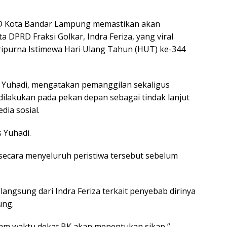
D Kota Bandar Lampung memastikan akan
 DPRD Fraksi Golkar, Indra Feriza, yang viral
aripurna Istimewa Hari Ulang Tahun (HUT) ke-344
Yuhadi, mengatakan pemanggilan sekaligus
 dilakukan pada pekan depan sebagai tindak lanjut
dia sosial.
 Yuhadi.
secara menyeluruh peristiwa tersebut sebelum
langsung dari Indra Feriza terkait penyebab dirinya
ung.
dalam waktu dekat BK akan menentukan sikap,”