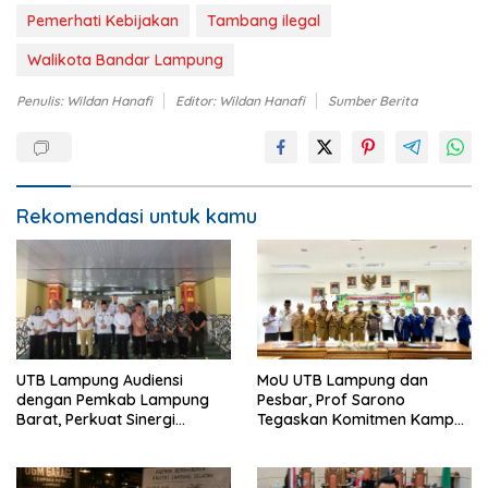
Pemerhati Kebijakan
Tambang ilegal
Walikota Bandar Lampung
Penulis: Wildan Hanafi
Editor: Wildan Hanafi
Sumber Berita
Rekomendasi untuk kamu
UTB Lampung Audiensi
MoU UTB Lampung dan
dengan Pemkab Lampung
Pesbar, Prof Sarono
Barat, Perkuat Sinergi
Tegaskan Komitmen Kampus
Tingkatkan Akses Pendidikan
Berdampak bagi
Tinggi
Masyarakat