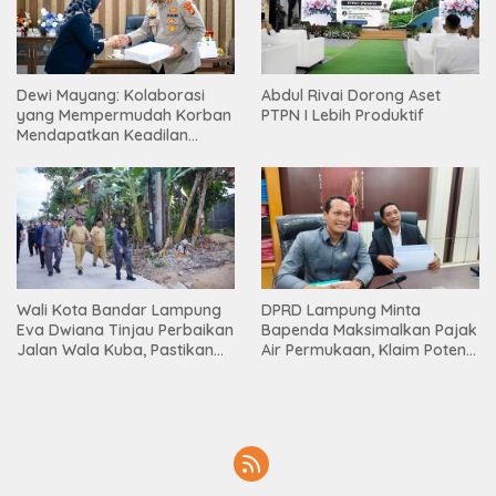
Dewi Mayang: Kolaborasi
Abdul Rivai Dorong Aset
yang Mempermudah Korban
PTPN I Lebih Produktif
Mendapatkan Keadilan
Harus Terus Dilanjutkan
Wali Kota Bandar Lampung
DPRD Lampung Minta
Eva Dwiana Tinjau Perbaikan
Bapenda Maksimalkan Pajak
Jalan Wala Kuba, Pastikan
Air Permukaan, Klaim Potensi
Mobilitas Warga Kembali
PAD Masih Besar
Lancar