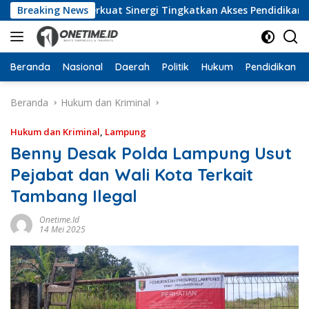
Langsung
Barat, Perkuat Sinergi Tingkatkan Akses Pendidikan Tinggi
Breaking News
ke
konten
Beranda
Nasional
Daerah
Politik
Hukum
Pendidikan
Beranda
Hukum dan Kriminal
Hukum dan Kriminal
,
Lampung
Benny Desak Polda Lampung Usut
Pejabat dan Wali Kota Terkait
Tambang Ilegal
Onetime.id
14 Mei 2025