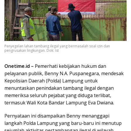
Penyegelan lahan tambang ilegal yang bermasalah soal izin dan
pengrusakan lingkungan. Dok: Ist
Onetime.id –
Pemerhati kebijakan hukum dan
pelayanan publik, Benny N.A. Puspanegara, mendesak
Kepolisian Daerah (Polda) Lampung untuk
menuntaskan penindakan tambang ilegal dengan
memeriksa seluruh pejabat yang diduga terlibat,
termasuk Wali Kota Bandar Lampung Eva Dwiana.
Pernyataan ini disampaikan Benny menanggapi
langkah Polda Lampung yang baru-baru ini menutup
sejumlah aktivitas pertambangan ilegal di wilayah