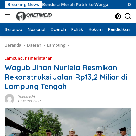
Langsung
an 10 Ribu Bendera Merah Putih ke Warga
Breaking News
Dari Ruang 
ke
konten
Beranda
Nasional
Daerah
Politik
Hukum
Pendidikan
Beranda
Daerah
Lampung
Lampung
,
Pemerintahan
Wagub Jihan Nurlela Resmikan
Rekonstruksi Jalan Rp13,2 Miliar di
Lampung Tengah
Onetime.id
19 Maret 2025