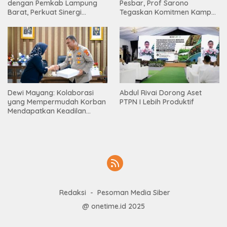
dengan Pemkab Lampung
Pesbar, Prof Sarono
Barat, Perkuat Sinergi
Tegaskan Komitmen Kampus
Tingkatkan Akses Pendidikan
Berdampak bagi
Tinggi
Masyarakat
Dewi Mayang: Kolaborasi
Abdul Rivai Dorong Aset
yang Mempermudah Korban
PTPN I Lebih Produktif
Mendapatkan Keadilan
Harus Terus Dilanjutkan
Redaksi
Pesoman Media Siber
@ onetime.id 2025