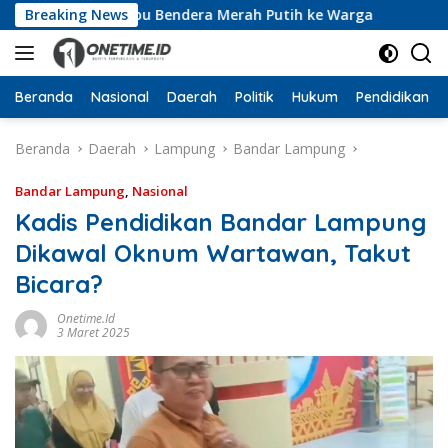
Langsung
ikan 10 Ribu Bendera Merah Putih ke Warga
Breaking News
Dari Ruan
ke
konten
Beranda
Nasional
Daerah
Politik
Hukum
Pendidikan
Beranda
Daerah
Lampung
Bandar Lampung
Bandar Lampung
,
Nasional
Kadis Pendidikan Bandar Lampung
Dikawal Oknum Wartawan, Takut
Bicara?
Onetime.id
3 Maret 2025