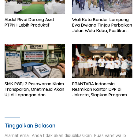
Abdul Rivai Dorong Aset
Wali Kota Bandar Lampung
PTPN I Lebih Produktif
Eva Dwiana Tinjau Perbaikan
Jalan Wala Kuba, Pastikan
Mobilitas Warga Kembali
Lancar
SMK PGRI 2 Pesawaran Klaim
PRANTARA Indonesia
Transparan, Onetime.id Akan
Resmikan Kantor DPP di
Uji di Lapangan dan
Jakarta, Siapkan Program
Verifikasi Dokumen Dana
Konsolidasi Nasional
BOS
Tinggalkan Balasan
Alamat email Anda tidak akan dipublikasikan.
Ruas yang wajib