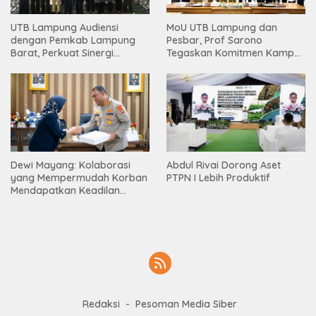
UTB Lampung Audiensi
MoU UTB Lampung dan
dengan Pemkab Lampung
Pesbar, Prof Sarono
Barat, Perkuat Sinergi
Tegaskan Komitmen Kampus
Tingkatkan Akses Pendidikan
Berdampak bagi
Tinggi
Masyarakat
Dewi Mayang: Kolaborasi
Abdul Rivai Dorong Aset
yang Mempermudah Korban
PTPN I Lebih Produktif
Mendapatkan Keadilan
Harus Terus Dilanjutkan
Redaksi
Pesoman Media Siber