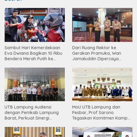
Sambut Hari Kemerdekaan
Dari Ruang Rektor ke
Eva Dwiana Bagikan 10 Ribu
Gerakan Pramuka, Wan
Bendera Merah Putih ke
Jamaluddin Dipercaya
Warga
Bentuk Karakter Generasi
Muda
UTB Lampung Audiensi
MoU UTB Lampung dan
dengan Pemkab Lampung
Pesbar, Prof Sarono
Barat, Perkuat Sinergi
Tegaskan Komitmen Kampus
Tingkatkan Akses Pendidikan
Berdampak bagi
Tinggi
Masyarakat