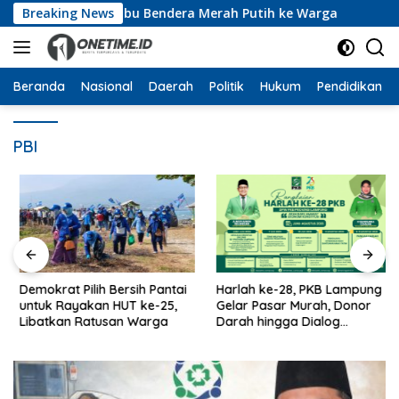
Langsung
 Bagikan 10 Ribu Bendera Merah Putih ke Warga
Breaking News
Dari
ke
konten
Beranda
Nasional
Daerah
Politik
Hukum
Pendidikan
PBI
Demokrat Pilih Bersih Pantai
Harlah ke-28, PKB Lampung
untuk Rayakan HUT ke-25,
Gelar Pasar Murah, Donor
Libatkan Ratusan Warga
Darah hingga Dialog
Mikroplastik