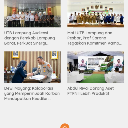
UTB Lampung Audiensi
MoU UTB Lampung dan
dengan Pemkab Lampung
Pesbar, Prof Sarono
Barat, Perkuat Sinergi
Tegaskan Komitmen Kampus
Tingkatkan Akses Pendidikan
Berdampak bagi
Tinggi
Masyarakat
Dewi Mayang: Kolaborasi
Abdul Rivai Dorong Aset
yang Mempermudah Korban
PTPN I Lebih Produktif
Mendapatkan Keadilan
Harus Terus Dilanjutkan