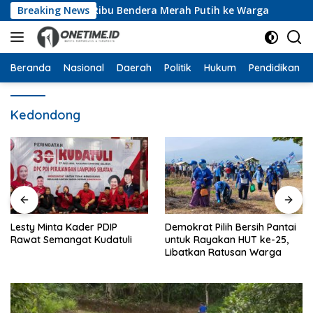
Langsung
a Bagikan 10 Ribu Bendera Merah Putih ke Warga
Breaking News
Dari
ke
konten
Beranda
Nasional
Daerah
Politik
Hukum
Pendidikan
Kedondong
Demokrat Pilih Bersih Pantai
Harlah ke-28, PKB Lampun
i
untuk Rayakan HUT ke-25,
Gelar Pasar Murah, Donor
Libatkan Ratusan Warga
Darah hingga Dialog
Mikroplastik