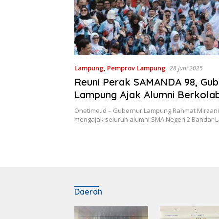
Lampung
,
Pemprov Lampung
28 Juni 2025
Reuni Perak SAMANDA 98, Gub
Lampung Ajak Alumni Berkolab
Bangun Daerah
Onetime.id – Gubernur Lampung Rahmat Mirzani
mengajak seluruh alumni SMA Negeri 2 Bandar
Daerah