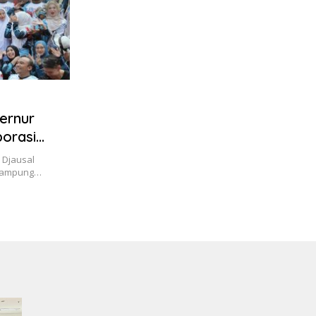
ernur
orasi
 Djausal
 Lampung…