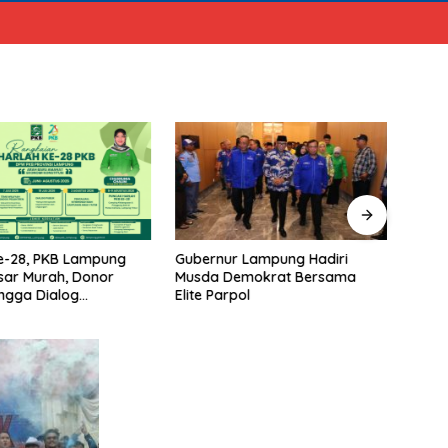
e-28, PKB Lampung
Gubernur Lampung Hadiri
Edy I
sar Murah, Donor
Musda Demokrat Bersama
Calo
ngga Dialog
Elite Parpol
Lamp
stik