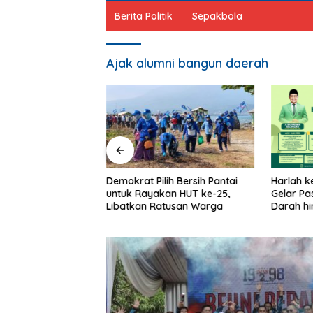
Berita Politik
Sepakbola
Ajak alumni bangun daerah
 Kader PDIP Rawat
Demokrat Pilih Bersih Pantai
Harlah k
datuli
untuk Rayakan HUT ke-25,
Gelar Pa
Libatkan Ratusan Warga
Darah hi
Mikropla