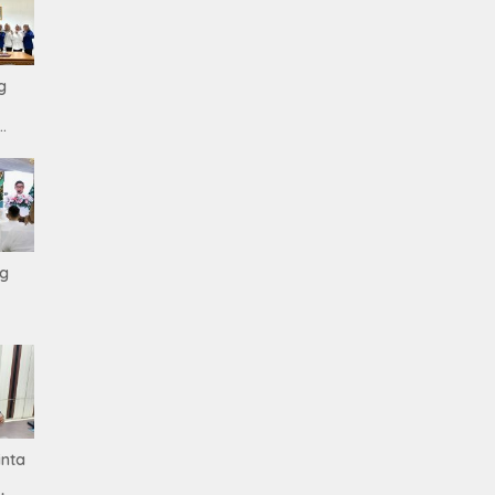
g
s
ng
nta