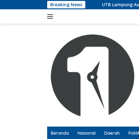
Langsung
Breaking News
UTB Lampung Audiensi 
ke
konten
Beranda
Nasional
Daerah
Politi