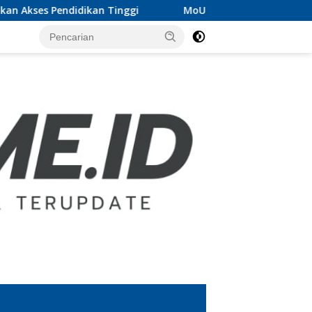
es Pendidikan Tinggi
MoU UTB Lampung dan Pesbar, 