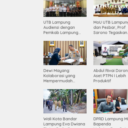
UTB Lampung
MoU UTB Lampun
Audiensi dengan
dan Pesbar, Prof
Pemkab Lampung
Sarono Tegaskan
Barat, Perkuat Sinergi
Komitmen Kampu
Tingkatkan Akses
Berdampak bagi
Pendidikan Tinggi
Masyarakat
Dewi Mayang:
Abdul Rivai Doro
Kolaborasi yang
Aset PTPN I Lebih
Mempermudah
Produktif
Korban Mendapatkan
Keadilan Harus Terus
Dilanjutkan
Wali Kota Bandar
DPRD Lampung Mi
Lampung Eva Dwiana
Bapenda