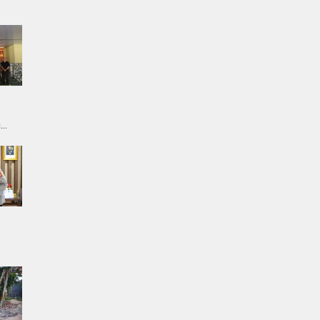
g
ergi
tkan
rus