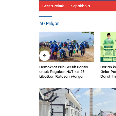
Berita Politik
Sepakbola
60 Milyar
 Kader PDIP Rawat
Demokrat Pilih Bersih Pantai
Harlah k
datuli
untuk Rayakan HUT ke-25,
Gelar Pa
Libatkan Ratusan Warga
Darah hi
Mikropla