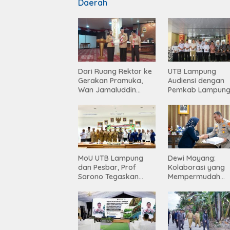
Daerah
Dari Ruang Rektor ke
UTB Lampung
Gerakan Pramuka,
Audiensi dengan
Wan Jamaluddin
Pemkab Lampun
Dipercaya Bentuk
Barat, Perkuat Sin
Karakter Generasi
Tingkatkan Akses
Muda
Pendidikan Tinggi
MoU UTB Lampung
Dewi Mayang:
dan Pesbar, Prof
Kolaborasi yang
Sarono Tegaskan
Mempermudah
Komitmen Kampus
Korban Mendapa
Berdampak bagi
Keadilan Harus Te
Masyarakat
Dilanjutkan