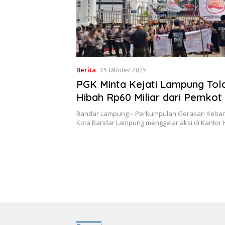
Berita
15 Oktober 2025
PGK Minta Kejati Lampung Tol
Hibah Rp60 Miliar dari Pemkot
Lampung
Bandar Lampung – Perkumpulan Gerakan Keban
Kota Bandar Lampung menggelar aksi di Kantor