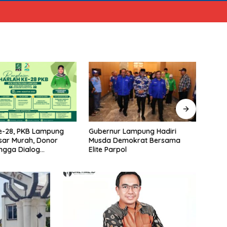
e-28, PKB Lampung
Gubernur Lampung Hadiri
Edy I
sar Murah, Donor
Musda Demokrat Bersama
Calo
ngga Dialog
Elite Parpol
Lamp
stik