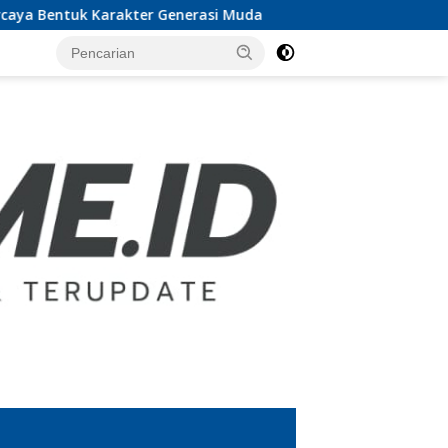
tuk Karakter Generasi Muda
UTB Lampung Audiensi den