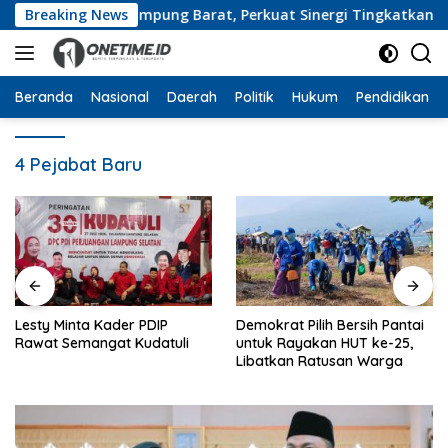
Langsung
gan Pemkab Lampung Barat, Perkuat Sinergi Tingkatkan Akses 
Breaking News
ke
konten
Beranda
Nasional
Daerah
Politik
Hukum
Pendidikan
4 Pejabat Baru
Lesty Minta Kader PDIP
Demokrat Pilih Bersih Pantai
Rawat Semangat Kudatuli
untuk Rayakan HUT ke-25,
Libatkan Ratusan Warga