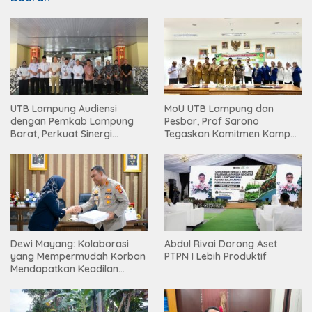
UTB Lampung Audiensi
MoU UTB Lampung dan
dengan Pemkab Lampung
Pesbar, Prof Sarono
Barat, Perkuat Sinergi
Tegaskan Komitmen Kampus
Tingkatkan Akses Pendidikan
Berdampak bagi
Tinggi
Masyarakat
Dewi Mayang: Kolaborasi
Abdul Rivai Dorong Aset
yang Mempermudah Korban
PTPN I Lebih Produktif
Mendapatkan Keadilan
Harus Terus Dilanjutkan