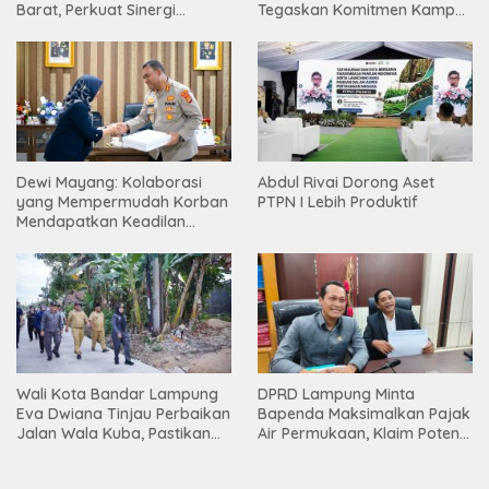
Barat, Perkuat Sinergi
Tegaskan Komitmen Kampus
Tingkatkan Akses Pendidikan
Berdampak bagi
Tinggi
Masyarakat
Dewi Mayang: Kolaborasi
Abdul Rivai Dorong Aset
yang Mempermudah Korban
PTPN I Lebih Produktif
Mendapatkan Keadilan
Harus Terus Dilanjutkan
Wali Kota Bandar Lampung
DPRD Lampung Minta
Eva Dwiana Tinjau Perbaikan
Bapenda Maksimalkan Pajak
Jalan Wala Kuba, Pastikan
Air Permukaan, Klaim Potensi
Mobilitas Warga Kembali
PAD Masih Besar
Lancar