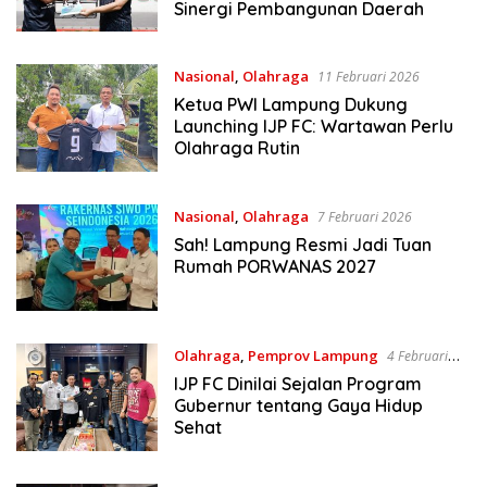
Sinergi Pembangunan Daerah
Nasional
,
Olahraga
11 Februari 2026
Ketua PWI Lampung Dukung
Launching IJP FC: Wartawan Perlu
Olahraga Rutin
Nasional
,
Olahraga
7 Februari 2026
Sah! Lampung Resmi Jadi Tuan
Rumah PORWANAS 2027
Olahraga
,
Pemprov Lampung
4 Februari
2026
IJP FC Dinilai Sejalan Program
Gubernur tentang Gaya Hidup
Sehat