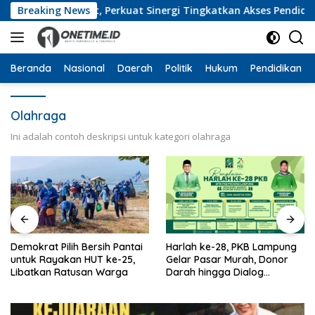
Langsung
pung Barat, Perkuat Sinergi Tingkatkan Akses Pendidikan Ti
Breaking News
ke
konten
Beranda
Nasional
Daerah
Politik
Hukum
Pendidikan
Olahraga
Ini adalah contoh deskripsi untuk kategori olahraga
Demokrat Pilih Bersih Pantai
Harlah ke-28, PKB Lampung
untuk Rayakan HUT ke-25,
Gelar Pasar Murah, Donor
Libatkan Ratusan Warga
Darah hingga Dialog
Mikroplastik