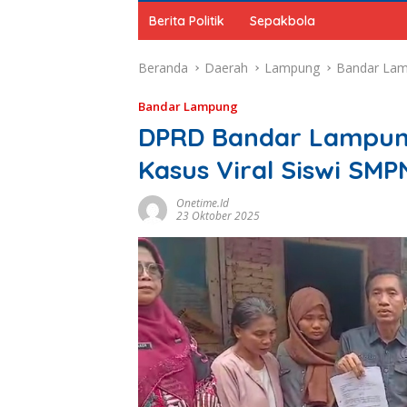
Berita Politik
Sepakbola
Beranda
Daerah
Lampung
Bandar La
Bandar Lampung
DPRD Bandar Lampung
Kasus Viral Siswi SMP
Onetime.id
23 Oktober 2025