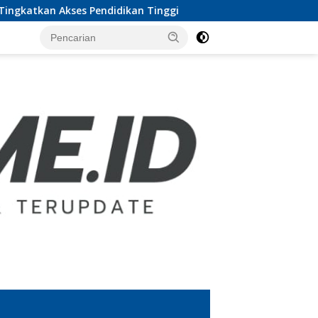
didikan Tinggi
MoU UTB Lampung dan Pesbar, Prof Sa