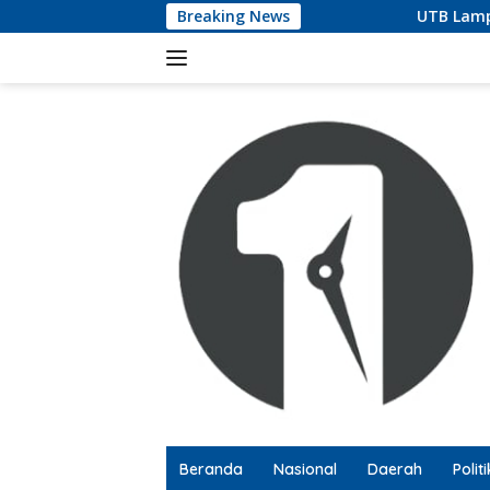
Langsung
Breaking News
UTB Lampung Audiensi dengan 
ke
konten
Beranda
Nasional
Daerah
Politi