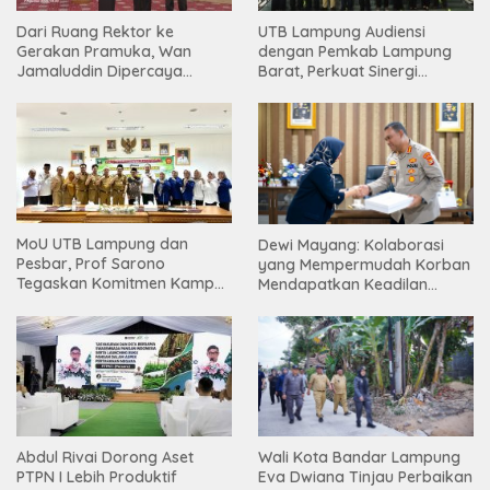
Dari Ruang Rektor ke
UTB Lampung Audiensi
Gerakan Pramuka, Wan
dengan Pemkab Lampung
Jamaluddin Dipercaya
Barat, Perkuat Sinergi
Bentuk Karakter Generasi
Tingkatkan Akses Pendidikan
Muda
Tinggi
MoU UTB Lampung dan
Dewi Mayang: Kolaborasi
Pesbar, Prof Sarono
yang Mempermudah Korban
Tegaskan Komitmen Kampus
Mendapatkan Keadilan
Berdampak bagi
Harus Terus Dilanjutkan
Masyarakat
Abdul Rivai Dorong Aset
Wali Kota Bandar Lampung
PTPN I Lebih Produktif
Eva Dwiana Tinjau Perbaikan