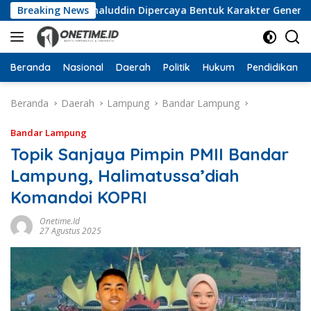
Langsung
muka, Wan Jamaluddin Dipercaya Bentuk Karakter Generasi Mu
Breaking News
ke
konten
Beranda
Nasional
Daerah
Politik
Hukum
Pendidikan
Beranda
Daerah
Lampung
Bandar Lampung
Bandar Lampung
Topik Sanjaya Pimpin PMII Bandar
Lampung, Halimatussa’diah
Komandoi KOPRI
Onetime.id
27 Agustus 2025