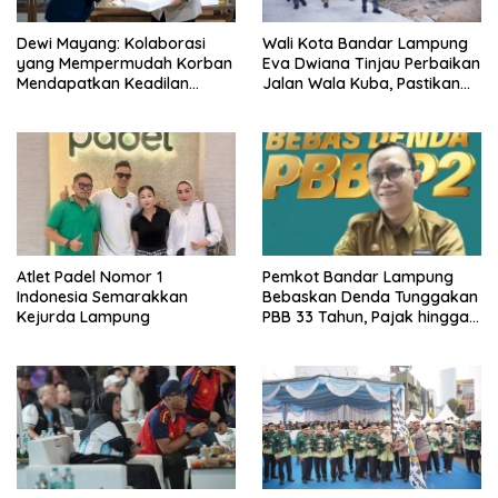
Dewi Mayang: Kolaborasi
Wali Kota Bandar Lampung
yang Mempermudah Korban
Eva Dwiana Tinjau Perbaikan
Mendapatkan Keadilan
Jalan Wala Kuba, Pastikan
Harus Terus Dilanjutkan
Mobilitas Warga Kembali
Lancar
Atlet Padel Nomor 1
Pemkot Bandar Lampung
Indonesia Semarakkan
Bebaskan Denda Tunggakan
Kejurda Lampung
PBB 33 Tahun, Pajak hingga
Rp150 Ribu Digratiskan