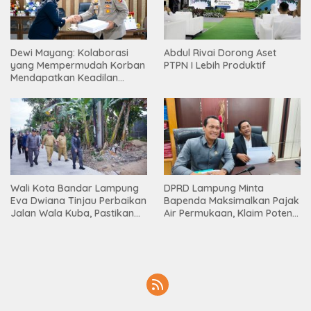
Dewi Mayang: Kolaborasi
Abdul Rivai Dorong Aset
yang Mempermudah Korban
PTPN I Lebih Produktif
Mendapatkan Keadilan
Harus Terus Dilanjutkan
Wali Kota Bandar Lampung
DPRD Lampung Minta
Eva Dwiana Tinjau Perbaikan
Bapenda Maksimalkan Pajak
Jalan Wala Kuba, Pastikan
Air Permukaan, Klaim Potensi
Mobilitas Warga Kembali
PAD Masih Besar
Lancar