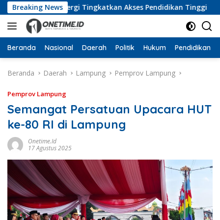
Langsung
kuat Sinergi Tingkatkan Akses Pendidikan Tinggi
Breaking News
MoU
ke
konten
Beranda
Nasional
Daerah
Politik
Hukum
Pendidikan
Beranda
Daerah
Lampung
Pemprov Lampung
Pemprov Lampung
Semangat Persatuan Upacara HUT
ke-80 RI di Lampung
Onetime.id
17 Agustus 2025