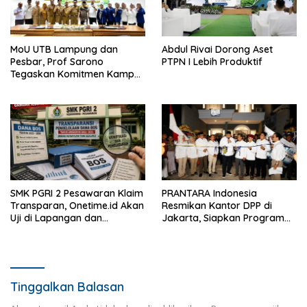
MoU UTB Lampung dan
Abdul Rivai Dorong Aset
Pesbar, Prof Sarono
PTPN I Lebih Produktif
Tegaskan Komitmen Kampus
Berdampak bagi
Masyarakat
SMK PGRI 2 Pesawaran Klaim
PRANTARA Indonesia
Transparan, Onetime.id Akan
Resmikan Kantor DPP di
Uji di Lapangan dan
Jakarta, Siapkan Program
Verifikasi Dokumen Dana
Konsolidasi Nasional
BOS
Tinggalkan Balasan