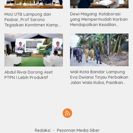
Dewi Mayang: Kolaborasi
MoU UTB Lampung dan
yang Mempermudah Korban
Pesbar, Prof Sarono
Mendapatkan Keadilan
Tegaskan Komitmen Kampus
Harus Terus Dilanjutkan
Berdampak bagi
Masyarakat
Wali Kota Bandar Lampung
Abdul Rivai Dorong Aset
Eva Dwiana Tinjau Perbaikan
PTPN I Lebih Produktif
Jalan Wala Kuba, Pastikan
Mobilitas Warga Kembali
Lancar
Redaksi
Pesoman Media Siber