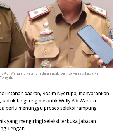
y Adi Wantra diketahui adalah adik iparnya yang dikabarkan
 Tengah.
emerintahan daerah, Rosim Nyerupa, menyarankan
 untuk langsung melantik Welly Adi Wantra
npa perlu menunggu proses seleksi rampung.
k yang mengiringi seleksi terbuka Jabatan
ung Tengah.