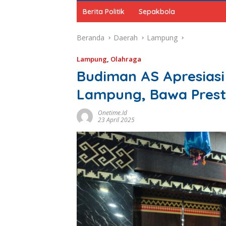
Berita Politik
Sepakbola
Beranda
Daerah
Lampung
Lampung
,
Olahraga
Budiman AS Apresiasi
Lampung, Bawa Prest
Onetime.id
23 April 2025