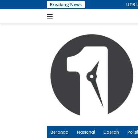
Langsung
Breaking News
UTB Lampung Audiensi dengan
ke
konten
Beranda
Nasional
Daerah
Politi