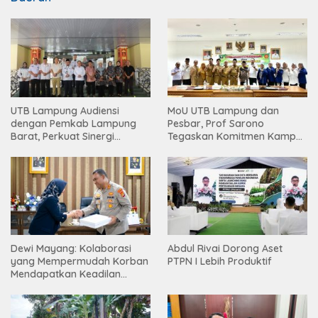
UTB Lampung Audiensi
MoU UTB Lampung dan
dengan Pemkab Lampung
Pesbar, Prof Sarono
Barat, Perkuat Sinergi
Tegaskan Komitmen Kampus
Tingkatkan Akses Pendidikan
Berdampak bagi
Tinggi
Masyarakat
Dewi Mayang: Kolaborasi
Abdul Rivai Dorong Aset
yang Mempermudah Korban
PTPN I Lebih Produktif
Mendapatkan Keadilan
Harus Terus Dilanjutkan