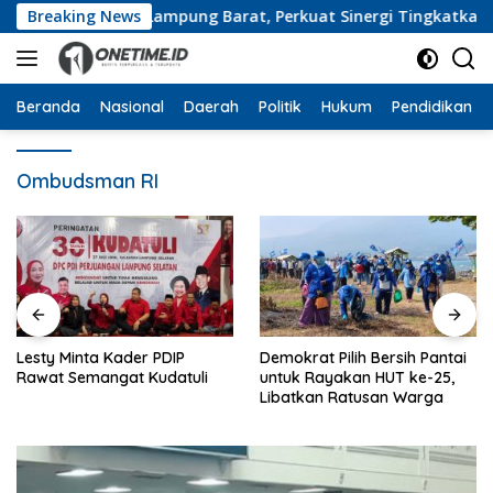
Langsung
ngan Pemkab Lampung Barat, Perkuat Sinergi Tingkatkan Akse
Breaking News
ke
konten
Beranda
Nasional
Daerah
Politik
Hukum
Pendidikan
Ombudsman RI
Lesty Minta Kader PDIP
Demokrat Pilih Bersih Pantai
Rawat Semangat Kudatuli
untuk Rayakan HUT ke-25,
Libatkan Ratusan Warga