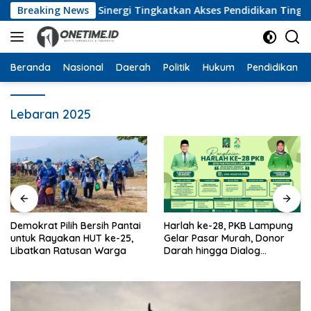
Langsung
at, Perkuat Sinergi Tingkatkan Akses Pendidikan Tinggi
Breaking News
ke
konten
Beranda
Nasional
Daerah
Politik
Hukum
Pendidikan
Lebaran 2025
Demokrat Pilih Bersih Pantai
Harlah ke-28, PKB Lampung
untuk Rayakan HUT ke-25,
Gelar Pasar Murah, Donor
Libatkan Ratusan Warga
Darah hingga Dialog
Mikroplastik