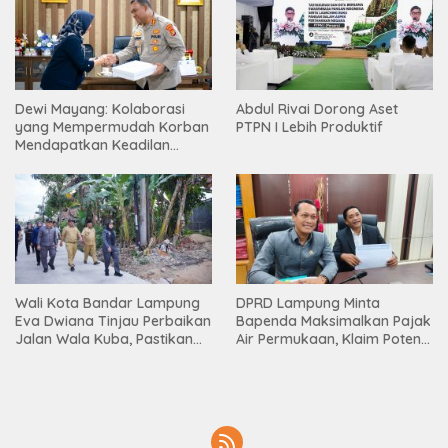
Dewi Mayang: Kolaborasi
Abdul Rivai Dorong Aset
yang Mempermudah Korban
PTPN I Lebih Produktif
Mendapatkan Keadilan
Harus Terus Dilanjutkan
Wali Kota Bandar Lampung
DPRD Lampung Minta
Eva Dwiana Tinjau Perbaikan
Bapenda Maksimalkan Pajak
Jalan Wala Kuba, Pastikan
Air Permukaan, Klaim Potensi
Mobilitas Warga Kembali
PAD Masih Besar
Lancar