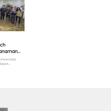
ach
nanaman
Universitas
 dalam…