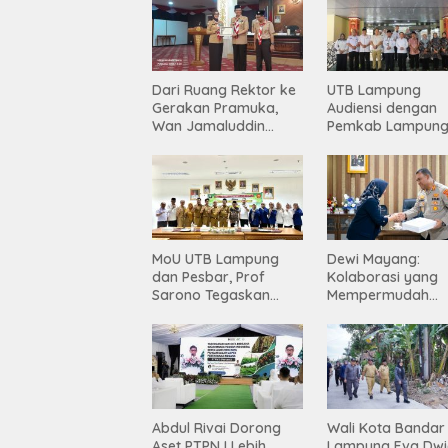
Dari Ruang Rektor ke
UTB Lampung
Gerakan Pramuka,
Audiensi dengan
Wan Jamaluddin
Pemkab Lampun
Dipercaya Bentuk
Barat, Perkuat Sin
Karakter Generasi
Tingkatkan Akses
Muda
Pendidikan Tinggi
MoU UTB Lampung
Dewi Mayang:
dan Pesbar, Prof
Kolaborasi yang
Sarono Tegaskan
Mempermudah
Komitmen Kampus
Korban Mendapa
Berdampak bagi
Keadilan Harus Te
Masyarakat
Dilanjutkan
Abdul Rivai Dorong
Wali Kota Bandar
Aset PTPN I Lebih
Lampung Eva Dw