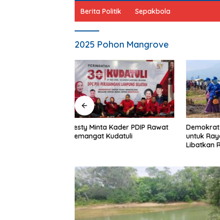
Berita Politik
Sepakbola
2025 Pohon Mangrove
 Kader PDIP Rawat
Demokrat Pilih Bersih Pantai
Harlah k
datuli
untuk Rayakan HUT ke-25,
Gelar Pa
Libatkan Ratusan Warga
Darah hi
Mikropla