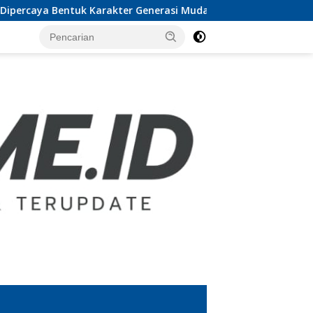
a Bentuk Karakter Generasi Muda
UTB Lampung Audiens