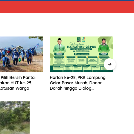
e-28, PKB Lampung
Gubernur Lampung Hadiri
Edy I
sar Murah, Donor
Musda Demokrat Bersama
Calo
ngga Dialog
Elite Parpol
Lamp
stik