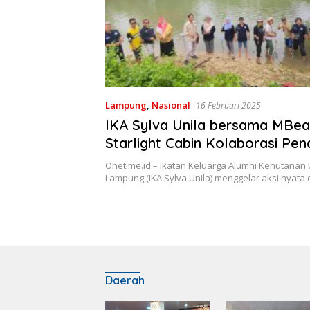
Lampung
,
Nasional
16 Februari 2025
IKA Sylva Unila bersama MBe
Starlight Cabin Kolaborasi Pe
2.025 Bibit Mangrove
Onetime.id – Ikatan Keluarga Alumni Kehutanan 
Lampung (IKA Sylva Unila) menggelar aksi nyata
Daerah