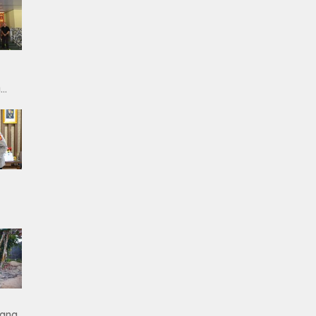
g
ergi
tkan
rus
iana