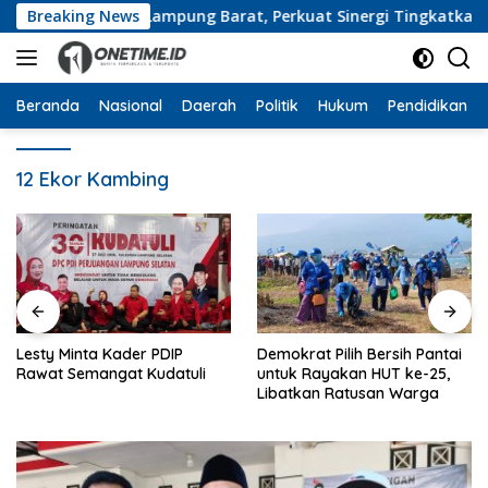
Langsung
ngan Pemkab Lampung Barat, Perkuat Sinergi Tingkatkan Akses
Breaking News
ke
konten
Beranda
Nasional
Daerah
Politik
Hukum
Pendidikan
12 Ekor Kambing
Lesty Minta Kader PDIP
Demokrat Pilih Bersih Pantai
Rawat Semangat Kudatuli
untuk Rayakan HUT ke-25,
Libatkan Ratusan Warga