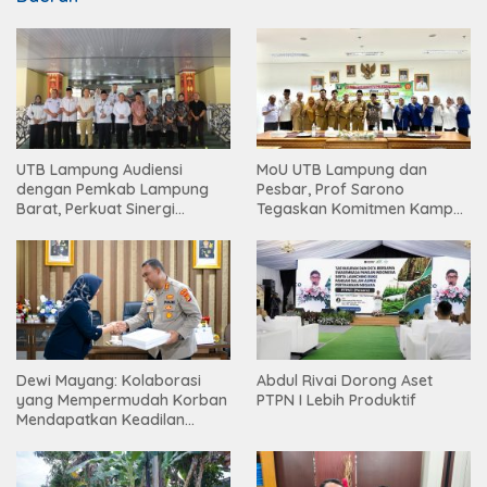
UTB Lampung Audiensi
MoU UTB Lampung dan
dengan Pemkab Lampung
Pesbar, Prof Sarono
Barat, Perkuat Sinergi
Tegaskan Komitmen Kampus
Tingkatkan Akses Pendidikan
Berdampak bagi
Tinggi
Masyarakat
Dewi Mayang: Kolaborasi
Abdul Rivai Dorong Aset
yang Mempermudah Korban
PTPN I Lebih Produktif
Mendapatkan Keadilan
Harus Terus Dilanjutkan