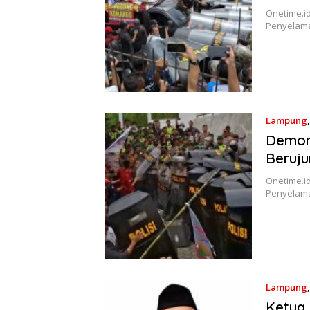
Onetime.id
Penyelama
Lampung
Demon
Beruju
Onetime.id
Penyelama
Lampung
Ketua 