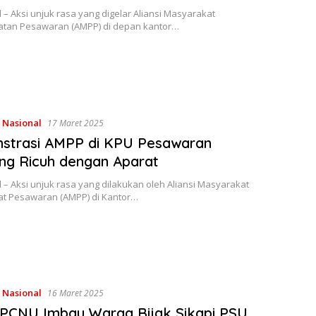
 – Aksi unjuk rasa yang digelar Aliansi Masyarakat
tan Pesawaran (AMPP) di depan kantor…
,
Nasional
17 Maret 2025
strasi AMPP di KPU Pesawaran
ng Ricuh dengan Aparat
 – Aksi unjuk rasa yang dilakukan oleh Aliansi Masyarakat
t Pesawaran (AMPP) di Kantor…
,
Nasional
16 Maret 2025
PCNU Imbau Warga Bijak Sikapi PSU