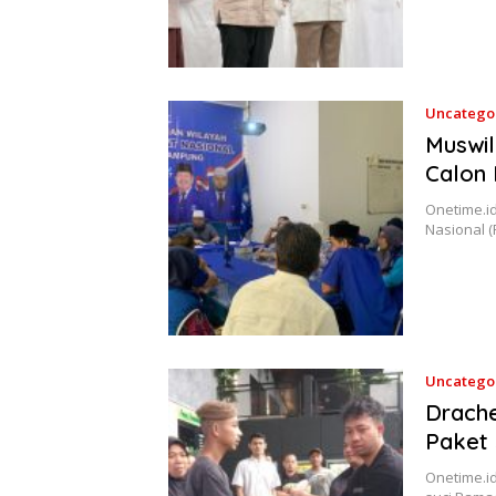
Uncatego
Muswil
Calon 
Onetime.i
Nasional 
Uncatego
Drache
Paket
Onetime.i