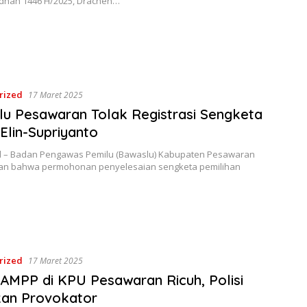
dhan 1446 H/2025, Drachen…
rized
17 Maret 2025
u Pesawaran Tolak Registrasi Sengketa
 Elin-Supriyanto
d – Badan Pengawas Pemilu (Bawaslu) Kabupaten Pesawaran
n bahwa permohonan penyelesaian sengketa pemilihan
rized
17 Maret 2025
MPP di KPU Pesawaran Ricuh, Polisi
an Provokator