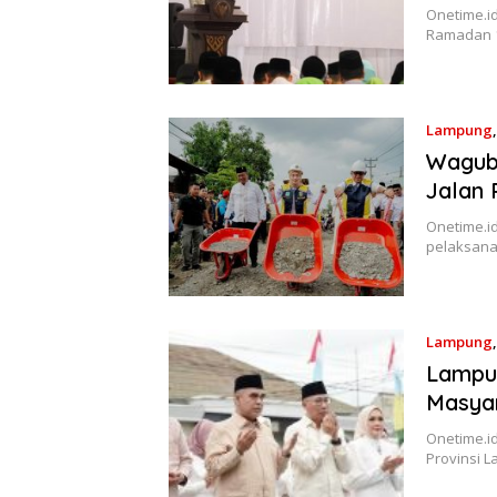
Onetime.i
Ramadan 14
Lampung
Wagub 
Jalan 
Onetime.i
pelaksana
Lampung
Lampun
Masyar
Onetime.i
Provinsi 