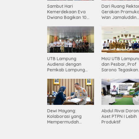
Sambut Hari
Dari Ruang Rekto
Kemerdekaan Eva
Gerakan Pramuka
Dwiana Bagikan 10
Wan Jamaluddin
Ribu Bendera Merah
Dipercaya Bentuk
Putih ke Warga
Karakter Generas
Muda
UTB Lampung
MoU UTB Lampun
Audiensi dengan
dan Pesbar, Prof
Pemkab Lampung
Sarono Tegaskan
Barat, Perkuat Sinergi
Komitmen Kampu
Tingkatkan Akses
Berdampak bagi
Pendidikan Tinggi
Masyarakat
Dewi Mayang:
Abdul Rivai Doro
Kolaborasi yang
Aset PTPN I Lebih
Mempermudah
Produktif
Korban Mendapatkan
Keadilan Harus Terus
Dilanjutkan