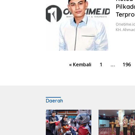
Pilkad
Terpro
Onetime.i
KH. Ahmad
Paginasi
« Kembali
1
…
196
pos
Daerah