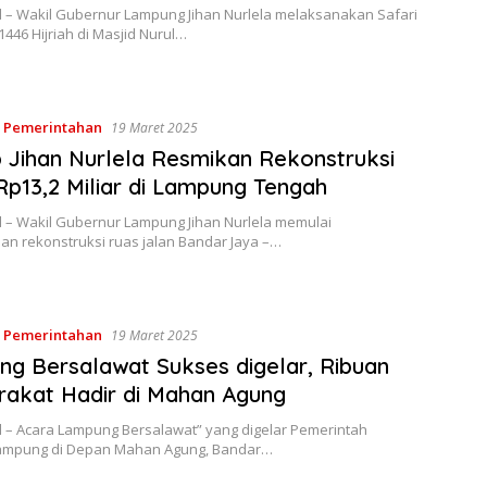
d – Wakil Gubernur Lampung Jihan Nurlela melaksanakan Safari
46 Hijriah di Masjid Nurul…
,
Pemerintahan
19 Maret 2025
Jihan Nurlela Resmikan Rekonstruksi
Rp13,2 Miliar di Lampung Tengah
d – Wakil Gubernur Lampung Jihan Nurlela memulai
an rekonstruksi ruas jalan Bandar Jaya –…
,
Pemerintahan
19 Maret 2025
g Bersalawat Sukses digelar, Ribuan
akat Hadir di Mahan Agung
d – Acara Lampung Bersalawat” yang digelar Pemerintah
Lampung di Depan Mahan Agung, Bandar…