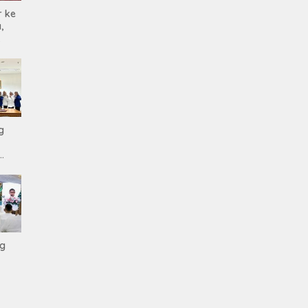
r ke
,
i
g
s
ng