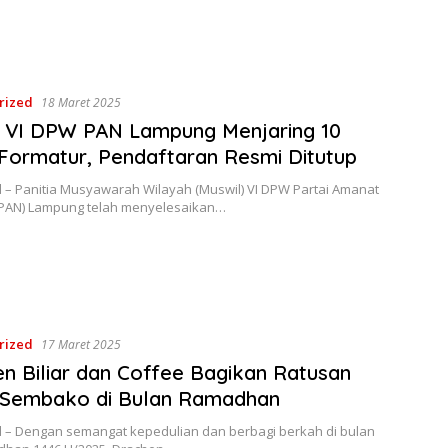
rized
18 Maret 2025
 VI DPW PAN Lampung Menjaring 10
Formatur, Pendaftaran Resmi Ditutup
d – Panitia Musyawarah Wilayah (Muswil) VI DPW Partai Amanat
(PAN) Lampung telah menyelesaikan…
rized
17 Maret 2025
n Biliar dan Coffee Bagikan Ratusan
 Sembako di Bulan Ramadhan
d – Dengan semangat kepedulian dan berbagi berkah di bulan