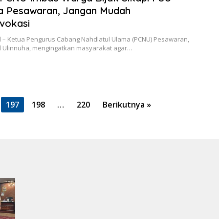
a Pesawaran, Jangan Mudah
vokasi
d – Ketua Pengurus Cabang Nahdlatul Ulama (PCNU) Pesawaran,
 Ulinnuha, mengingatkan masyarakat agar…
197
198
…
220
Berikutnya »