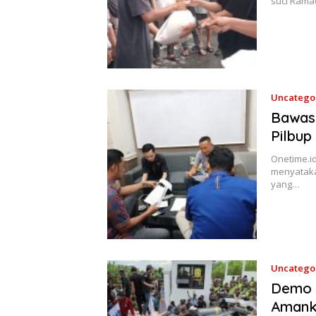
suci Rama
Uncatego
Bawasl
Pilbup
Onetime.i
menyataka
yang…
Uncatego
Demo A
Amank