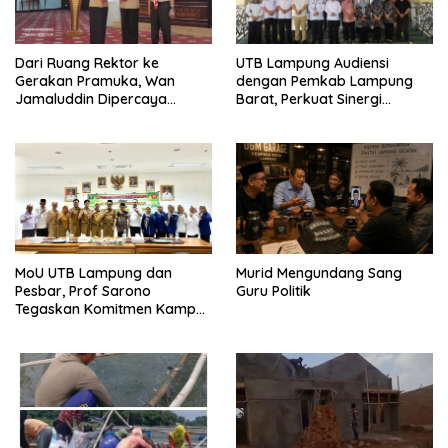
Dari Ruang Rektor ke
UTB Lampung Audiensi
Gerakan Pramuka, Wan
dengan Pemkab Lampung
Jamaluddin Dipercaya
Barat, Perkuat Sinergi
Bentuk Karakter Generasi
Tingkatkan Akses Pendidikan
Muda
Tinggi
MoU UTB Lampung dan
Murid Mengundang Sang
Pesbar, Prof Sarono
Guru Politik
Tegaskan Komitmen Kampus
Berdampak bagi
Masyarakat