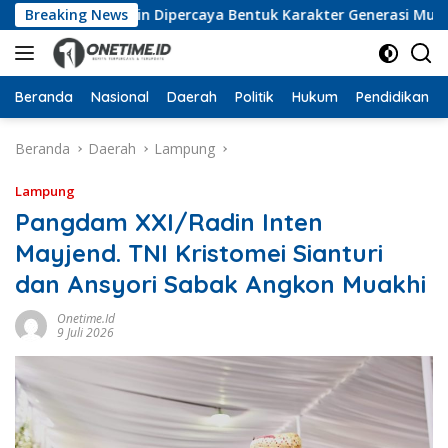
Langsung
 Jamaluddin Dipercaya Bentuk Karakter Generasi Muda
Breaking News
ke
konten
Beranda
Nasional
Daerah
Politik
Hukum
Pendidikan
Beranda
Daerah
Lampung
Lampung
Pangdam XXI/Radin Inten
Mayjend. TNI Kristomei Sianturi
dan Ansyori Sabak Angkon Muakhi
Onetime.id
9 Juli 2026