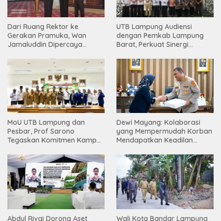
Dari Ruang Rektor ke
UTB Lampung Audiensi
Gerakan Pramuka, Wan
dengan Pemkab Lampung
Jamaluddin Dipercaya
Barat, Perkuat Sinergi
Bentuk Karakter Generasi
Tingkatkan Akses Pendidikan
Muda
Tinggi
Dewi Mayang: Kolaborasi
MoU UTB Lampung dan
yang Mempermudah Korban
Pesbar, Prof Sarono
Mendapatkan Keadilan
Tegaskan Komitmen Kampus
Harus Terus Dilanjutkan
Berdampak bagi
Masyarakat
Abdul Rivai Dorong Aset
Wali Kota Bandar Lampung