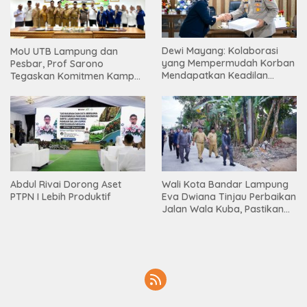
Dewi Mayang: Kolaborasi
MoU UTB Lampung dan
yang Mempermudah Korban
Pesbar, Prof Sarono
Mendapatkan Keadilan
Tegaskan Komitmen Kampus
Harus Terus Dilanjutkan
Berdampak bagi
Masyarakat
Abdul Rivai Dorong Aset
Wali Kota Bandar Lampung
PTPN I Lebih Produktif
Eva Dwiana Tinjau Perbaikan
Jalan Wala Kuba, Pastikan
Mobilitas Warga Kembali
Lancar