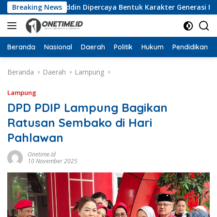
Langsung
Wan Jamaluddin Dipercaya Bentuk Karakter Generasi Muda
Breaking News
ke
konten
Beranda
Nasional
Daerah
Politik
Hukum
Pendidikan
Beranda
Daerah
Lampung
Lampung
DPD PDIP Lampung Bagikan
Ratusan Sembako di Hari
Pahlawan
Onetime.id
10 November 2025