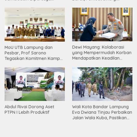
Bentuk Karakter Generasi
Tingkatkan Akses Pendidikan
Muda
Tinggi
Dewi Mayang: Kolaborasi
MoU UTB Lampung dan
yang Mempermudah Korban
Pesbar, Prof Sarono
Mendapatkan Keadilan
Tegaskan Komitmen Kampus
Harus Terus Dilanjutkan
Berdampak bagi
Masyarakat
Abdul Rivai Dorong Aset
Wali Kota Bandar Lampung
PTPN I Lebih Produktif
Eva Dwiana Tinjau Perbaikan
Jalan Wala Kuba, Pastikan
Mobilitas Warga Kembali
Lancar