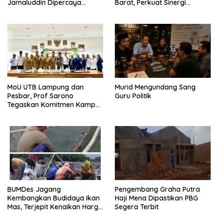
Jamaluddin Dipercaya
Barat, Perkuat Sinergi
Bentuk Karakter Generasi
Tingkatkan Akses Pendidikan
Muda
Tinggi
MoU UTB Lampung dan
Murid Mengundang Sang
Pesbar, Prof Sarono
Guru Politik
Tegaskan Komitmen Kampus
Berdampak bagi
Masyarakat
BUMDes Jagang
Pengembang Graha Putra
Kembangkan Budidaya Ikan
Haji Mena Dipastikan PBG
Mas, Terjepit Kenaikan Harga
Segera Terbit
Pakan