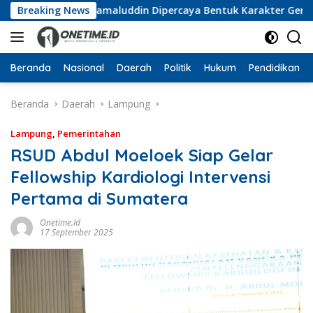
Langsung
amuka, Wan Jamaluddin Dipercaya Bentuk Karakter Generasi Mu
Breaking News
ke
konten
Beranda
Nasional
Daerah
Politik
Hukum
Pendidikan
Beranda
Daerah
Lampung
Lampung
,
Pemerintahan
RSUD Abdul Moeloek Siap Gelar
Fellowship Kardiologi Intervensi
Pertama di Sumatera
Onetime.id
17 September 2025