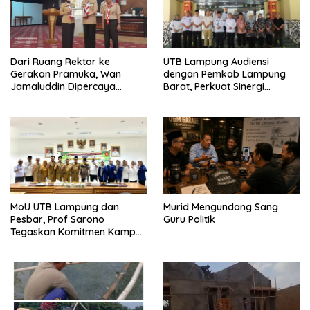
Dari Ruang Rektor ke
UTB Lampung Audiensi
Gerakan Pramuka, Wan
dengan Pemkab Lampung
Jamaluddin Dipercaya
Barat, Perkuat Sinergi
Bentuk Karakter Generasi
Tingkatkan Akses Pendidikan
Muda
Tinggi
MoU UTB Lampung dan
Murid Mengundang Sang
Pesbar, Prof Sarono
Guru Politik
Tegaskan Komitmen Kampus
Berdampak bagi
Masyarakat