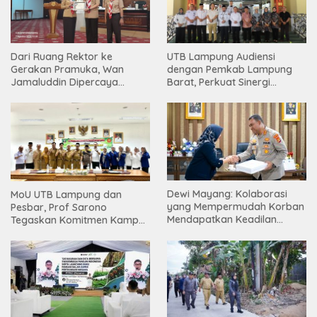
Dari Ruang Rektor ke
UTB Lampung Audiensi
Gerakan Pramuka, Wan
dengan Pemkab Lampung
Jamaluddin Dipercaya
Barat, Perkuat Sinergi
Bentuk Karakter Generasi
Tingkatkan Akses Pendidikan
Muda
Tinggi
Dewi Mayang: Kolaborasi
MoU UTB Lampung dan
yang Mempermudah Korban
Pesbar, Prof Sarono
Mendapatkan Keadilan
Tegaskan Komitmen Kampus
Harus Terus Dilanjutkan
Berdampak bagi
Masyarakat