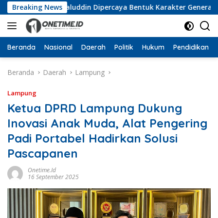
Langsung
a, Wan Jamaluddin Dipercaya Bentuk Karakter Generasi Muda
Breaking News
ke
konten
Beranda
Nasional
Daerah
Politik
Hukum
Pendidikan
Beranda
Daerah
Lampung
Lampung
Ketua DPRD Lampung Dukung
Inovasi Anak Muda, Alat Pengering
Padi Portabel Hadirkan Solusi
Pascapanen
Onetime.id
16 September 2025