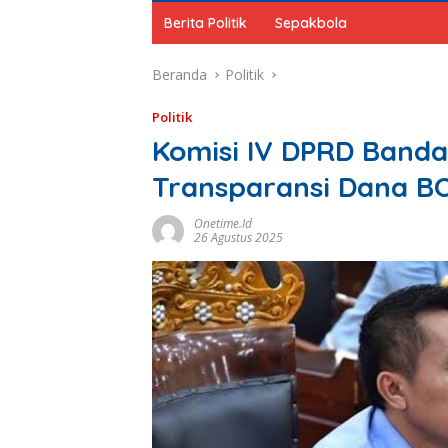
Berita Politik
Sepakbola
Beranda
Politik
Politik
Komisi IV DPRD Band
Transparansi Dana B
Onetime.id
26 Agustus 2025