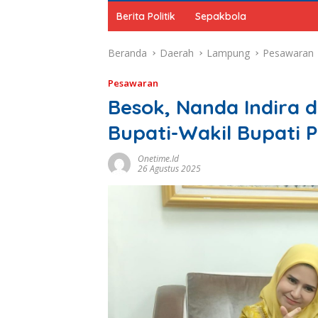
Berita Politik
Sepakbola
Beranda
Daerah
Lampung
Pesawaran
Pesawaran
Besok, Nanda Indira da
Bupati-Wakil Bupati 
Onetime.id
26 Agustus 2025