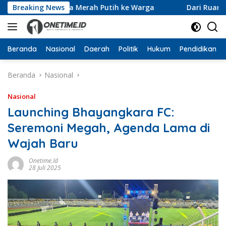
Langsung
ibu Bendera Merah Putih ke Warga
Breaking News
Dari Ruang Rektor 
ke
konten
Beranda
Nasional
Daerah
Politik
Hukum
Pendidikan
Beranda
Nasional
Nasional
Launching Bhayangkara FC:
Seremoni Megah, Agenda Lama di
Wajah Baru
Onetime.id
28 Juli 2025