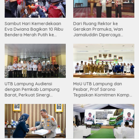
Sambut Hari Kemerdekaan
Dari Ruang Rektor ke
Eva Dwiana Bagikan 10 Ribu
Gerakan Pramuka, Wan
Bendera Merah Putih ke
Jamaluddin Dipercaya
Warga
Bentuk Karakter Generasi
Muda
UTB Lampung Audiensi
MoU UTB Lampung dan
dengan Pemkab Lampung
Pesbar, Prof Sarono
Barat, Perkuat Sinergi
Tegaskan Komitmen Kampus
Tingkatkan Akses Pendidikan
Berdampak bagi
Tinggi
Masyarakat