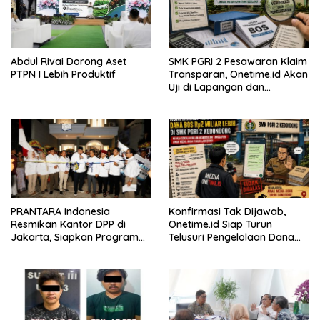
Abdul Rivai Dorong Aset
SMK PGRI 2 Pesawaran Klaim
PTPN I Lebih Produktif
Transparan, Onetime.id Akan
Uji di Lapangan dan
Verifikasi Dokumen Dana
BOS
PRANTARA Indonesia
Konfirmasi Tak Dijawab,
Resmikan Kantor DPP di
Onetime.id Siap Turun
Jakarta, Siapkan Program
Telusuri Pengelolaan Dana
Konsolidasi Nasional
BOS Rp2 Miliar Lebih di SMK
PGRI 2 Kedondong