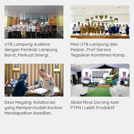
Warga
Bentuk Karakter Generasi
Muda
UTB Lampung Audiensi
MoU UTB Lampung dan
dengan Pemkab Lampung
Pesbar, Prof Sarono
Barat, Perkuat Sinergi
Tegaskan Komitmen Kampus
Tingkatkan Akses Pendidikan
Berdampak bagi
Tinggi
Masyarakat
Dewi Mayang: Kolaborasi
Abdul Rivai Dorong Aset
yang Mempermudah Korban
PTPN I Lebih Produktif
Mendapatkan Keadilan
Harus Terus Dilanjutkan