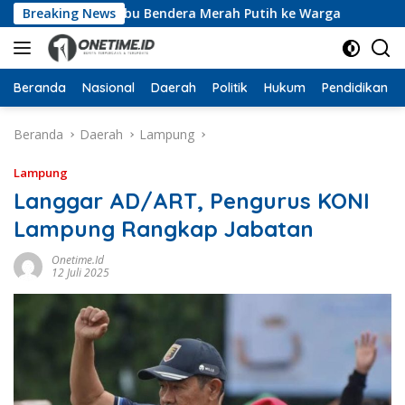
Langsung
gikan 10 Ribu Bendera Merah Putih ke Warga
Breaking News
Dari Rua
ke
konten
Beranda
Nasional
Daerah
Politik
Hukum
Pendidikan
Beranda
Daerah
Lampung
Lampung
Langgar AD/ART, Pengurus KONI
Lampung Rangkap Jabatan
Onetime.id
12 Juli 2025