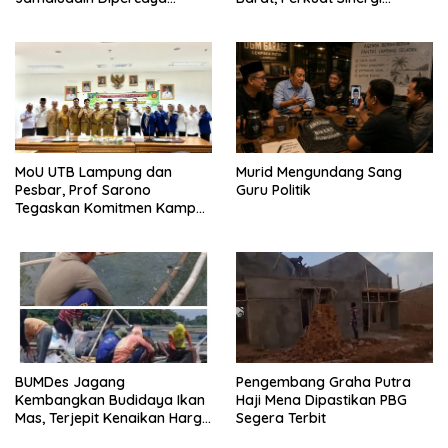
Bentuk Karakter Generasi
Tingkatkan Akses Pendidikan
Muda
Tinggi
MoU UTB Lampung dan
Murid Mengundang Sang
Pesbar, Prof Sarono
Guru Politik
Tegaskan Komitmen Kampus
Berdampak bagi
Masyarakat
BUMDes Jagang
Pengembang Graha Putra
Kembangkan Budidaya Ikan
Haji Mena Dipastikan PBG
Mas, Terjepit Kenaikan Harga
Segera Terbit
Pakan