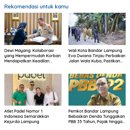
Rekomendasi untuk kamu
Dewi Mayang: Kolaborasi
Wali Kota Bandar Lampung
yang Mempermudah Korban
Eva Dwiana Tinjau Perbaikan
Mendapatkan Keadilan
Jalan Wala Kuba, Pastikan
Harus Terus Dilanjutkan
Mobilitas Warga Kembali
Lancar
Atlet Padel Nomor 1
Pemkot Bandar Lampung
Indonesia Semarakkan
Bebaskan Denda Tunggakan
Kejurda Lampung
PBB 33 Tahun, Pajak hingga
Rp150 Ribu Digratiskan