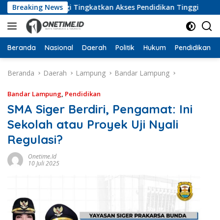
Langsung
uat Sinergi Tingkatkan Akses Pendidikan Tinggi
Breaking News
MoU 
ke
konten
Beranda
Nasional
Daerah
Politik
Hukum
Pendidikan
Beranda
Daerah
Lampung
Bandar Lampung
Bandar Lampung
,
Pendidikan
SMA Siger Berdiri, Pengamat: Ini
Sekolah atau Proyek Uji Nyali
Regulasi?
Onetime.id
10 Juli 2025