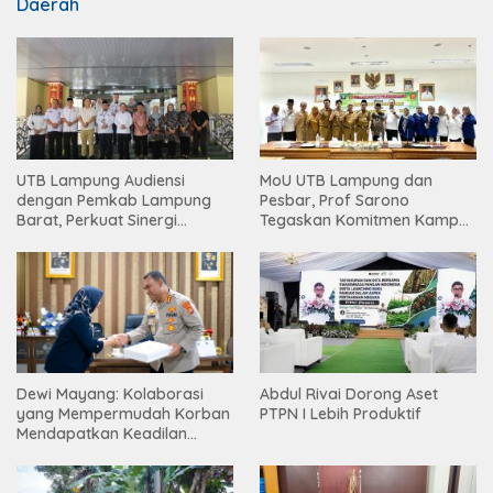
Daerah
UTB Lampung Audiensi
MoU UTB Lampung dan
dengan Pemkab Lampung
Pesbar, Prof Sarono
Barat, Perkuat Sinergi
Tegaskan Komitmen Kampus
Tingkatkan Akses Pendidikan
Berdampak bagi
Tinggi
Masyarakat
Abdul Rivai Dorong Aset
Dewi Mayang: Kolaborasi
PTPN I Lebih Produktif
yang Mempermudah Korban
Mendapatkan Keadilan
Harus Terus Dilanjutkan