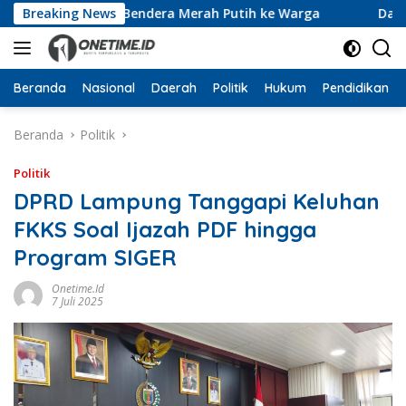
Langsung
an 10 Ribu Bendera Merah Putih ke Warga
Breaking News
Dari Ruang 
ke
konten
Beranda
Nasional
Daerah
Politik
Hukum
Pendidikan
Beranda
Politik
Politik
DPRD Lampung Tanggapi Keluhan
FKKS Soal Ijazah PDF hingga
Program SIGER
Onetime.id
7 Juli 2025