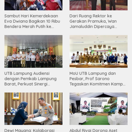
Sambut Hari Kemerdekaan
Dari Ruang Rektor ke
Eva Dwiana Bagikan 10 Ribu
Gerakan Pramuka, Wan
Bendera Merah Putih ke
Jamaluddin Dipercaya
Warga
Bentuk Karakter Generasi
Muda
UTB Lampung Audiensi
MoU UTB Lampung dan
dengan Pemkab Lampung
Pesbar, Prof Sarono
Barat, Perkuat Sinergi
Tegaskan Komitmen Kampus
Tingkatkan Akses Pendidikan
Berdampak bagi
Tinggi
Masyarakat
Dewi Mayang: Kolaborasi
Abdul Rivai Dorong Aset