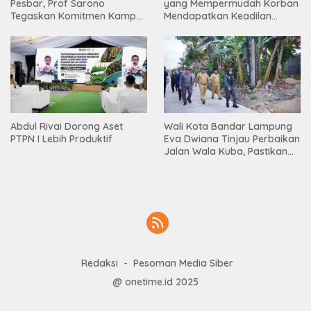
Pesbar, Prof Sarono
yang Mempermudah Korban
Tegaskan Komitmen Kampus
Mendapatkan Keadilan
Berdampak bagi
Harus Terus Dilanjutkan
Masyarakat
Abdul Rivai Dorong Aset
Wali Kota Bandar Lampung
PTPN I Lebih Produktif
Eva Dwiana Tinjau Perbaikan
Jalan Wala Kuba, Pastikan
Mobilitas Warga Kembali
Lancar
Redaksi
Pesoman Media Siber
@ onetime.id 2025