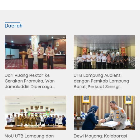
Daerah
Dari Ruang Rektor ke
UTB Lampung Audiensi
Gerakan Pramuka, Wan
dengan Pemkab Lampung
Jamaluddin Dipercaya
Barat, Perkuat Sinergi
Bentuk Karakter Generasi
Tingkatkan Akses Pendidikan
Muda
Tinggi
MoU UTB Lampung dan
Dewi Mayang: Kolaborasi