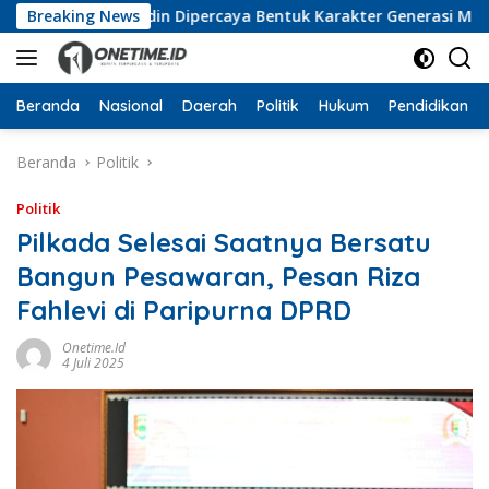
Langsung
an Jamaluddin Dipercaya Bentuk Karakter Generasi Muda
Breaking News
ke
konten
Beranda
Nasional
Daerah
Politik
Hukum
Pendidikan
Beranda
Politik
Politik
Pilkada Selesai Saatnya Bersatu
Bangun Pesawaran, Pesan Riza
Fahlevi di Paripurna DPRD
Onetime.id
4 Juli 2025