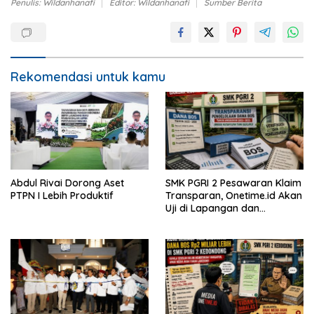
Penulis: Wildanhanafi
Editor: Wildanhanafi
Sumber Berita
Rekomendasi untuk kamu
Abdul Rivai Dorong Aset
SMK PGRI 2 Pesawaran Klaim
PTPN I Lebih Produktif
Transparan, Onetime.id Akan
Uji di Lapangan dan
Verifikasi Dokumen Dana
BOS