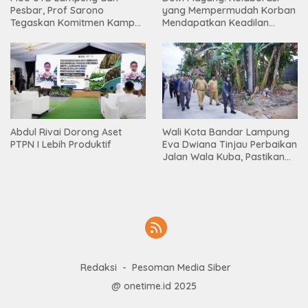
Pesbar, Prof Sarono
yang Mempermudah Korban
Tegaskan Komitmen Kampus
Mendapatkan Keadilan
Berdampak bagi
Harus Terus Dilanjutkan
Masyarakat
Wali Kota Bandar Lampung
Abdul Rivai Dorong Aset
Eva Dwiana Tinjau Perbaikan
PTPN I Lebih Produktif
Jalan Wala Kuba, Pastikan
Mobilitas Warga Kembali
Lancar
Redaksi
Pesoman Media Siber
@ onetime.id 2025