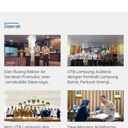
Daerah
Dari Ruang Rektor ke
UTB Lampung Audiensi
Gerakan Pramuka, Wan
dengan Pemkab Lampung
Jamaluddin Dipercaya
Barat, Perkuat Sinergi
Bentuk Karakter Generasi
Tingkatkan Akses Pendidikan
Muda
Tinggi
MoU UTB Lampung dan
Dewi Mayang: Kolaborasi