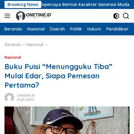
Langsung
amaluddin Dipercaya Bentuk Karakter Generasi Muda
Breaking News
U
ke
konten
Beranda
Nasional
Daerah
Politik
Hukum
Pendidikan
Beranda
Nasional
Nasional
Buku Puisi “Menungguku Tiba”
Mulai Edar, Siapa Pemesan
Pertama?
Onetime.id
4 Juli 2025