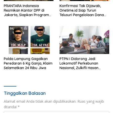
PRANTARA Indonesia
Konfirmasi Tak Dijawab,
Resmikan Kantor DPP di
Onetime.id Siap Turun
Jakarta, Siapkan Program
Telusuri Pengelolaan Dana
Konsolidasi Nasional
BOS Rp2 Miliar Lebih di SMK
PGRI 2 Kedondong
Polda Lampung Gagalkan
PTPN I Didorong Jadi
Peredaran 6 Kg Ganja, Klaim
Lokomotif Perkebunan
Selamatkan 24 Ribu Jiwa
Nasional, Zulkifli Hasan
Tekankan Inovasi dan
Ketahanan Pangan
Tinggalkan Balasan
Alamat email Anda tidak akan dipublikasikan.
Ruas yang wajib
ditandai
*