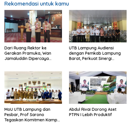
Rekomendasi untuk kamu
Dari Ruang Rektor ke
UTB Lampung Audiensi
Gerakan Pramuka, Wan
dengan Pemkab Lampung
Jamaluddin Dipercaya
Barat, Perkuat Sinergi
Bentuk Karakter Generasi
Tingkatkan Akses Pendidikan
Muda
Tinggi
MoU UTB Lampung dan
Abdul Rivai Dorong Aset
Pesbar, Prof Sarono
PTPN I Lebih Produktif
Tegaskan Komitmen Kampus
Berdampak bagi
Masyarakat