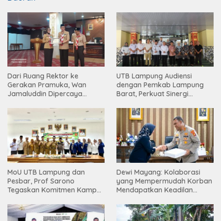
Dari Ruang Rektor ke
UTB Lampung Audiensi
Gerakan Pramuka, Wan
dengan Pemkab Lampung
Jamaluddin Dipercaya
Barat, Perkuat Sinergi
Bentuk Karakter Generasi
Tingkatkan Akses Pendidikan
Muda
Tinggi
Dewi Mayang: Kolaborasi
MoU UTB Lampung dan
yang Mempermudah Korban
Pesbar, Prof Sarono
Mendapatkan Keadilan
Tegaskan Komitmen Kampus
Harus Terus Dilanjutkan
Berdampak bagi
Masyarakat