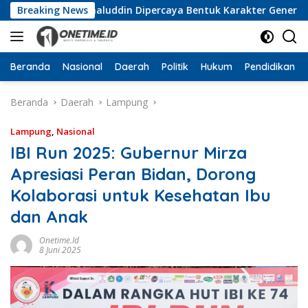
Langsung
ka, Wan Jamaluddin Dipercaya Bentuk Karakter Generasi Muda
Breaking News
ke
konten
Beranda
Nasional
Daerah
Politik
Hukum
Pendidikan
Beranda
Daerah
Lampung
Lampung
,
Nasional
IBI Run 2025: Gubernur Mirza
Apresiasi Peran Bidan, Dorong
Kolaborasi untuk Kesehatan Ibu
dan Anak
Onetime.id
8 Juni 2025