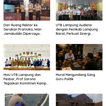
Dari Ruang Rektor ke
UTB Lampung Audiensi
Gerakan Pramuka, Wan
dengan Pemkab Lampung
Jamaluddin Dipercaya
Barat, Perkuat Sinergi
Bentuk Karakter Generasi
Tingkatkan Akses Pendidikan
Muda
Tinggi
MoU UTB Lampung dan
Murid Mengundang Sang
Pesbar, Prof Sarono
Guru Politik
Tegaskan Komitmen Kampus
Berdampak bagi
Masyarakat