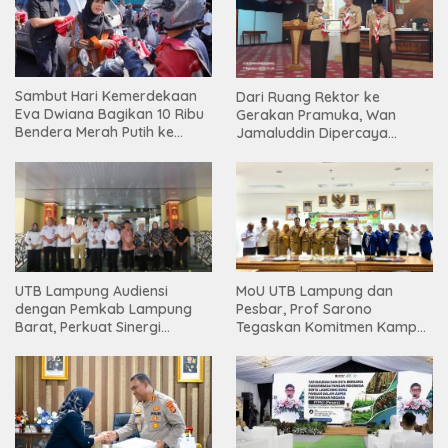
Sambut Hari Kemerdekaan
Dari Ruang Rektor ke
Eva Dwiana Bagikan 10 Ribu
Gerakan Pramuka, Wan
Bendera Merah Putih ke
Jamaluddin Dipercaya
Warga
Bentuk Karakter Generasi
Muda
UTB Lampung Audiensi
MoU UTB Lampung dan
dengan Pemkab Lampung
Pesbar, Prof Sarono
Barat, Perkuat Sinergi
Tegaskan Komitmen Kampus
Tingkatkan Akses Pendidikan
Berdampak bagi
Tinggi
Masyarakat