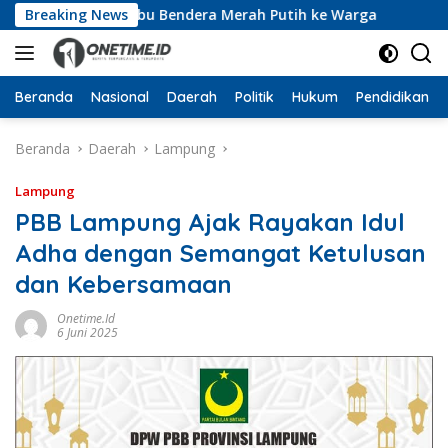
Langsung
ikan 10 Ribu Bendera Merah Putih ke Warga
Breaking News
Dari Rua
ke
konten
Beranda
Nasional
Daerah
Politik
Hukum
Pendidikan
Beranda
Daerah
Lampung
Lampung
PBB Lampung Ajak Rayakan Idul
Adha dengan Semangat Ketulusan
dan Kebersamaan
Onetime.id
6 Juni 2025