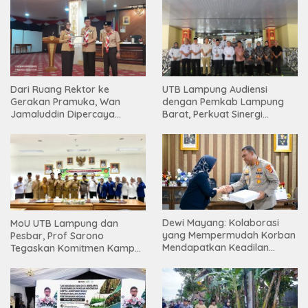
Dari Ruang Rektor ke
UTB Lampung Audiensi
Gerakan Pramuka, Wan
dengan Pemkab Lampung
Jamaluddin Dipercaya
Barat, Perkuat Sinergi
Bentuk Karakter Generasi
Tingkatkan Akses Pendidikan
Muda
Tinggi
Dewi Mayang: Kolaborasi
MoU UTB Lampung dan
yang Mempermudah Korban
Pesbar, Prof Sarono
Mendapatkan Keadilan
Tegaskan Komitmen Kampus
Harus Terus Dilanjutkan
Berdampak bagi
Masyarakat