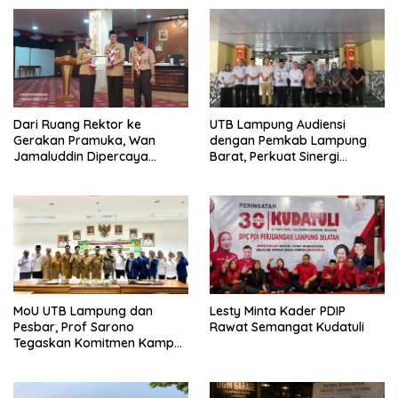
Dari Ruang Rektor ke
UTB Lampung Audiensi
Gerakan Pramuka, Wan
dengan Pemkab Lampung
Jamaluddin Dipercaya
Barat, Perkuat Sinergi
Bentuk Karakter Generasi
Tingkatkan Akses Pendidikan
Muda
Tinggi
MoU UTB Lampung dan
Lesty Minta Kader PDIP
Pesbar, Prof Sarono
Rawat Semangat Kudatuli
Tegaskan Komitmen Kampus
Berdampak bagi
Masyarakat