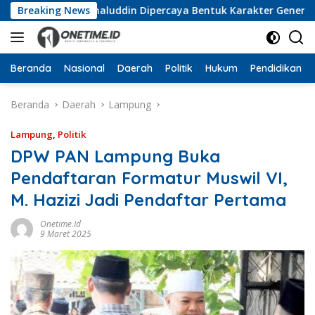
Langsung
ka, Wan Jamaluddin Dipercaya Bentuk Karakter Generasi Muda
Breaking News
ke
konten
Beranda
Nasional
Daerah
Politik
Hukum
Pendidikan
Beranda
Daerah
Lampung
Lampung
,
Politik
DPW PAN Lampung Buka
Pendaftaran Formatur Muswil VI,
M. Hazizi Jadi Pendaftar Pertama
Onetime.id
9 Maret 2025