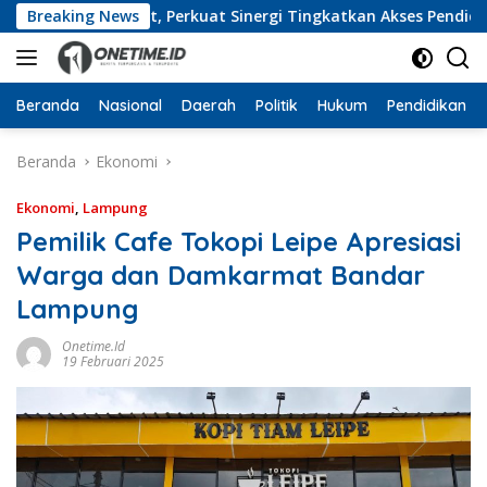
Langsung
g Barat, Perkuat Sinergi Tingkatkan Akses Pendidikan Tinggi
Breaking News
ke
konten
Beranda
Nasional
Daerah
Politik
Hukum
Pendidikan
Beranda
Ekonomi
Ekonomi
,
Lampung
Pemilik Cafe Tokopi Leipe Apresiasi
Warga dan Damkarmat Bandar
Lampung
Onetime.id
19 Februari 2025