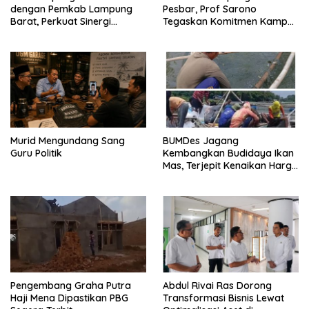
dengan Pemkab Lampung
Pesbar, Prof Sarono
Barat, Perkuat Sinergi
Tegaskan Komitmen Kampus
Tingkatkan Akses Pendidikan
Berdampak bagi
Tinggi
Masyarakat
Murid Mengundang Sang
BUMDes Jagang
Guru Politik
Kembangkan Budidaya Ikan
Mas, Terjepit Kenaikan Harga
Pakan
Pengembang Graha Putra
Abdul Rivai Ras Dorong
Haji Mena Dipastikan PBG
Transformasi Bisnis Lewat