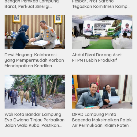
dengan Pemkab Lampung
Pesbar, Prof Sarono
Barat, Perkuat Sinergi
Tegaskan Komitmen Kampus
Tingkatkan Akses Pendidikan
Berdampak bagi
Tinggi
Masyarakat
Dewi Mayang: Kolaborasi
Abdul Rivai Dorong Aset
yang Mempermudah Korban
PTPN I Lebih Produktif
Mendapatkan Keadilan
Harus Terus Dilanjutkan
Wali Kota Bandar Lampung
DPRD Lampung Minta
Eva Dwiana Tinjau Perbaikan
Bapenda Maksimalkan Pajak
Jalan Wala Kuba, Pastikan
Air Permukaan, Klaim Potensi
Mobilitas Warga Kembali
PAD Masih Besar
Lancar