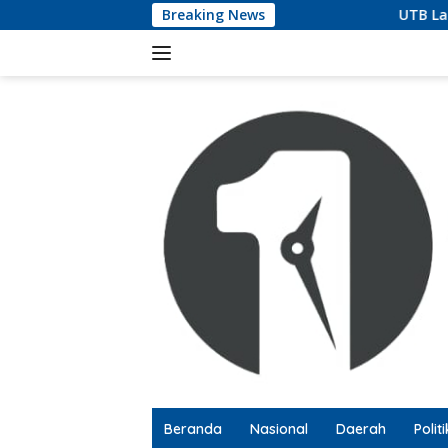
Langsung
Breaking News
UTB Lampung Audiensi dengan
ke
konten
Beranda
Nasional
Daerah
Politi