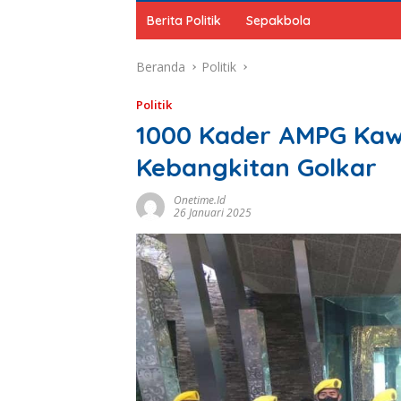
Berita Politik
Sepakbola
Beranda
Politik
Politik
1000 Kader AMPG Kaw
Kebangkitan Golkar
Onetime.id
26 Januari 2025