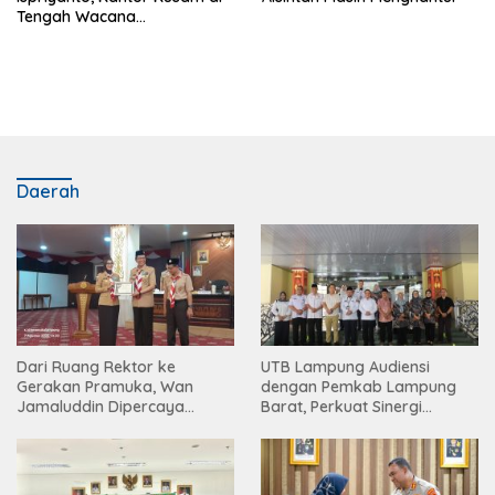
Tengah Wacana
Swasembada
Daerah
Dari Ruang Rektor ke
UTB Lampung Audiensi
Gerakan Pramuka, Wan
dengan Pemkab Lampung
Jamaluddin Dipercaya
Barat, Perkuat Sinergi
Bentuk Karakter Generasi
Tingkatkan Akses Pendidikan
Muda
Tinggi