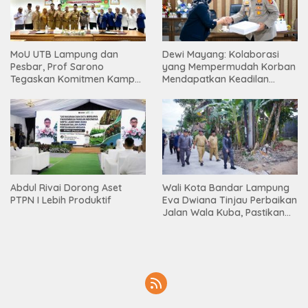
MoU UTB Lampung dan
Dewi Mayang: Kolaborasi
Pesbar, Prof Sarono
yang Mempermudah Korban
Tegaskan Komitmen Kampus
Mendapatkan Keadilan
Berdampak bagi
Harus Terus Dilanjutkan
Masyarakat
Abdul Rivai Dorong Aset
Wali Kota Bandar Lampung
PTPN I Lebih Produktif
Eva Dwiana Tinjau Perbaikan
Jalan Wala Kuba, Pastikan
Mobilitas Warga Kembali
Lancar