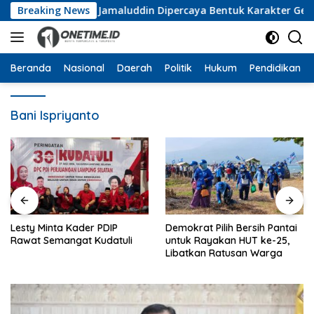
Langsung
n Pramuka, Wan Jamaluddin Dipercaya Bentuk Karakter Generas
Breaking News
ke
konten
Beranda
Nasional
Daerah
Politik
Hukum
Pendidikan
Bani Ispriyanto
Demokrat Pilih Bersih Pantai
Harlah ke-28, PKB Lampung
untuk Rayakan HUT ke-25,
Gelar Pasar Murah, Donor
Libatkan Ratusan Warga
Darah hingga Dialog
Mikroplastik