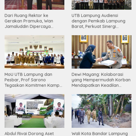
Dari Ruang Rektor ke
UTB Lampung Audiensi
Gerakan Pramuka, Wan
dengan Pemkab Lampung
Jamaluddin Dipercaya
Barat, Perkuat Sinergi
Bentuk Karakter Generasi
Tingkatkan Akses Pendidikan
Muda
Tinggi
MoU UTB Lampung dan
Dewi Mayang: Kolaborasi
Pesbar, Prof Sarono
yang Mempermudah Korban
Tegaskan Komitmen Kampus
Mendapatkan Keadilan
Berdampak bagi
Harus Terus Dilanjutkan
Masyarakat
Abdul Rivai Dorong Aset
Wali Kota Bandar Lampung