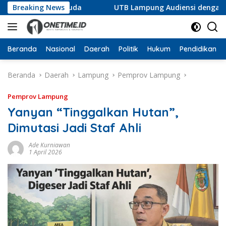
Langsung
 Generasi Muda
Breaking News
UTB Lampung Audiensi dengan Pemkab L
ke
konten
Beranda
Nasional
Daerah
Politik
Hukum
Pendidikan
Beranda
Daerah
Lampung
Pemprov Lampung
Pemprov Lampung
Yanyan “Tinggalkan Hutan”,
Dimutasi Jadi Staf Ahli
Ade Kurniawan
1 April 2026