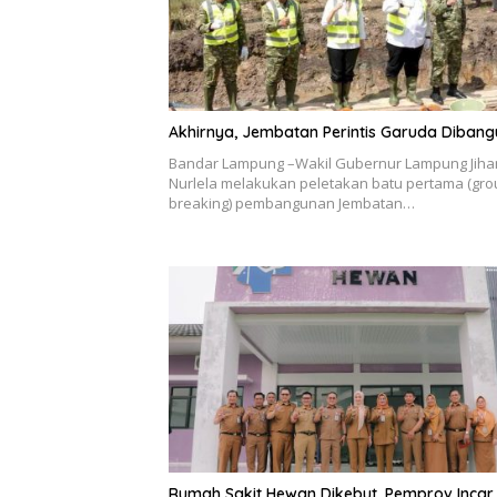
Akhirnya, Jembatan Perintis Garuda Dibang
Bandar Lampung –Wakil Gubernur Lampung Jiha
Nurlela melakukan peletakan batu pertama (gr
breaking) pembangunan Jembatan…
Rumah Sakit Hewan Dikebut, Pemprov Incar