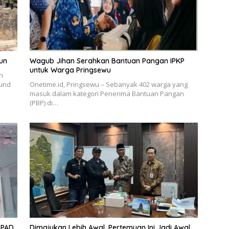
un
Wagub Jihan Serahkan Bantuan Pangan IPKP
untuk Warga Pringsewu
n
ound
Onetime.id, Pringsewu – Sebanyak 402 warga yang
masuk dalam kategori Penerima Bantuan Pangan
(PBP) di…
 PAD
Dimajukan Lebih Awal, Pertemuan Ini Jadi Awal