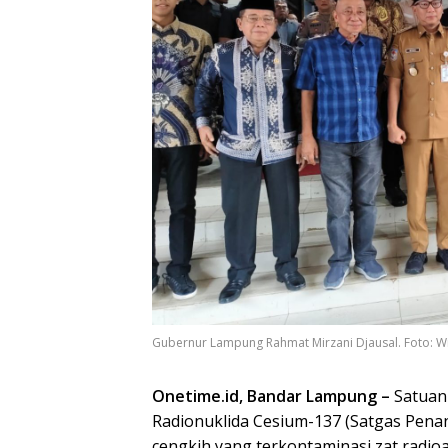
Gubernur Lampung Rahmat Mirzani Djausal. Foto: Wi
Onetime.id, Bandar Lampung –
Satuan
Radionuklida Cesium-137 (Satgas Pe
cengkih yang terkontaminasi zat radioa