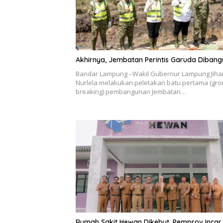
Akhirnya, Jembatan Perintis Garuda Dibang
Bandar Lampung –Wakil Gubernur Lampung Jiha
Nurlela melakukan peletakan batu pertama (gr
breaking) pembangunan Jembatan…
Rumah Sakit Hewan Dikebut, Pemprov Incar