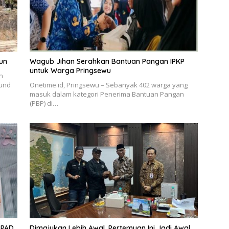
un
Wagub Jihan Serahkan Bantuan Pangan IPKP
untuk Warga Pringsewu
n
ound
Onetime.id, Pringsewu – Sebanyak 402 warga yang
masuk dalam kategori Penerima Bantuan Pangan
(PBP) di…
 PAD
Dimajukan Lebih Awal, Pertemuan Ini Jadi Awal