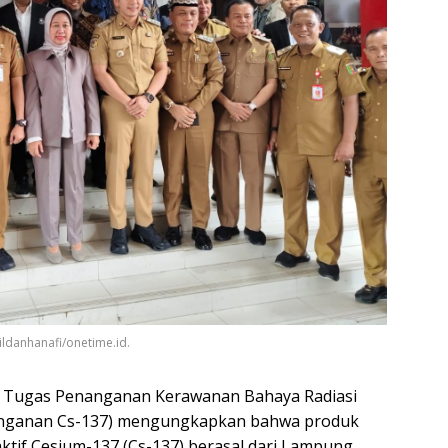
ldanhanafi/onetime.id.
 Tugas Penanganan Kerawanan Bahaya Radiasi
nanganan Cs-137) mengungkapkan bahwa produk
ktif Cesium-137 (Cs-137) berasal dari Lampung.